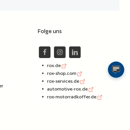
Folge uns
rox.de
rox-shop.com
rox-services.de
er
automotive-rox.de
rox-motorradkoffer.de