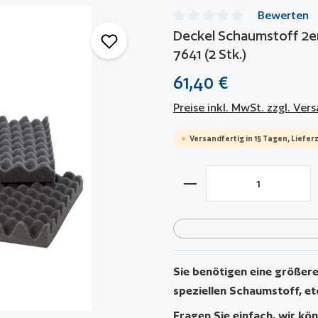
Bewerten
Durchschnittliche Bewertun
Deckel Schaumstoff 2er
7641 (2 Stk.)
61,40 €
Preise inkl. MwSt. zzgl. Ve
Versandfertig in 15 Tagen, Lieferz
Produkt Anzahl: Gib 
Sie benötigen eine größere 
speziellen Schaumstoff, et
Fragen Sie einfach, wir kön