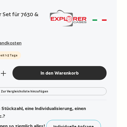
g von 0 von 5 Sternen
 Set für 7630 &
rsandkosten
eit 1-3 Tage
den gewünschten Wert ein oder benutze die Sch
In den Warenkorb
Zur Vergleichsliste hinzufügen
Stückzahl, eine Individualisierung, einen
c.?
nen so ziemlich alles!
Individuelle Anfrage