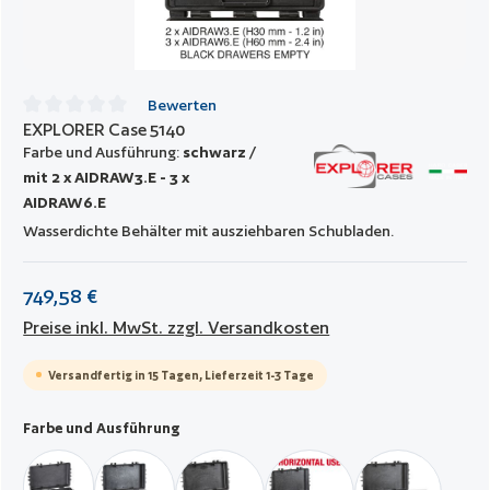
Bewerten
EXPLORER Case 5140
Durchschnittliche Bewertung von 0 von 5 Sternen
Farbe und Ausführung:
schwarz /
mit 2 x AIDRAW3.E - 3 x
AIDRAW6.E
Wasserdichte Behälter mit ausziehbaren Schubladen.
749,58 €
Preise inkl. MwSt. zzgl. Versandkosten
Versandfertig in 15 Tagen, Lieferzeit 1-3 Tage
auswählen
Farbe und Ausführung