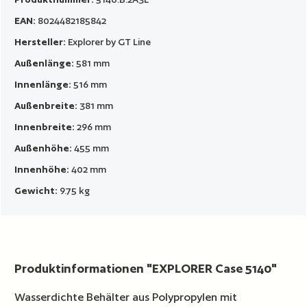
EAN:
8024482185842
Hersteller:
Explorer by GT Line
Außenlänge:
581 mm
Innenlänge:
516 mm
Außenbreite:
381 mm
Innenbreite:
296 mm
Außenhöhe:
455 mm
Innenhöhe:
402 mm
Gewicht:
9.75 kg
Produktinformationen "EXPLORER Case 5140"
Wasserdichte Behälter aus Polypropylen mit