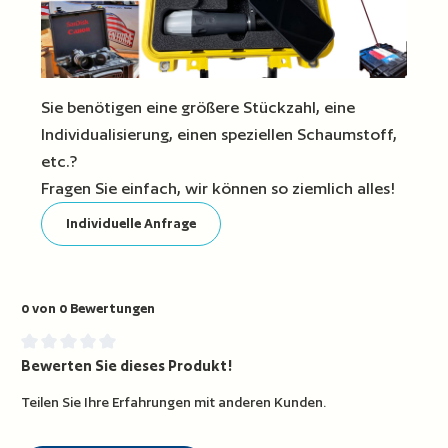
Sie benötigen eine größere Stückzahl, eine
Individualisierung, einen speziellen Schaumstoff,
etc.?
Fragen Sie einfach, wir können so ziemlich alles!
Individuelle Anfrage
0 von 0 Bewertungen
Bewerten Sie dieses Produkt!
Durchschnittliche Bewertung von 0 von 5 Sternen
Teilen Sie Ihre Erfahrungen mit anderen Kunden.