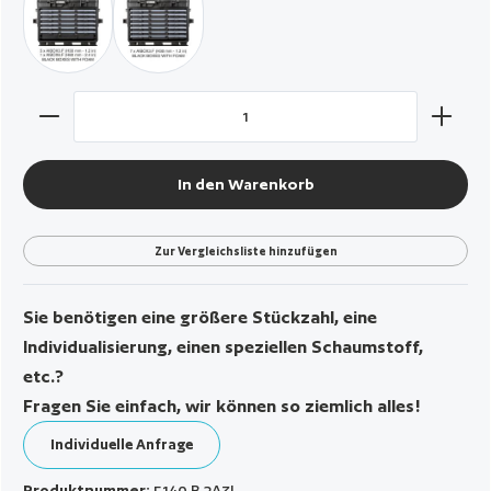
schwarz / mit 5 x AIBOX3.F - 1 x AIBOX6.F
schwarz / mit 7 x AIBOX3.F
Produkt Anzahl: Gib den gewünschten Wert ein oder benut
In den Warenkorb
Zur Vergleichsliste hinzufügen
Sie benötigen eine größere Stückzahl, eine
Individualisierung, einen speziellen Schaumstoff,
etc.?
Fragen Sie einfach, wir können so ziemlich alles!
Individuelle Anfrage
Produktnummer:
5140.B.2A3L