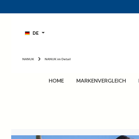
n
Zur Hauptnavigation springen
DE
NANUK
NANUK im Detail
HOME
MARKENVERGLEICH