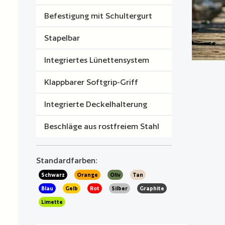
Befestigung mit Schultergurt
Stapelbar
Integriertes Lünettensystem
Klappbarer Softgrip-Griff
Integrierte Deckelhalterung
Beschläge aus rostfreiem Stahl
Standardfarben:
Schwarz
Orange
Oliv
Tan
Blau
Gelb
Rot
Silber
Graphite
Limette