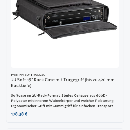
Prod.-Nr.: SOFT RACK 2U
2U Soft 19" Rack Case mit Tragegriff (bis zu 420 mm
Racktiefe)
Softcase im 2U-Rack-Format. Steifes Gehäuse aus 600D-
Polyester mit innerem Wabenkörper und weicher Polsterung.
Ergonomischer Griff mit Gummigriff für einfachen Transport.
Interne Alu-Rahmenkonstruktion garantiert Steifigkeit. 4
Regulärer Preis:
178,38 €
Gummifüße und große Reißverschlusstaschen für Kabel und
Zubehör. Die vordere und hintere Öffnung kann mit dem
abschließbaren Reißverschluss gesichert werden. Versenkte