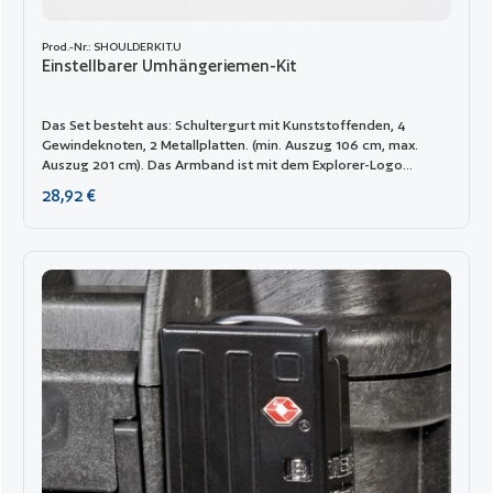
Prod.-Nr.: SHOULDERKIT.U
Einstellbarer Umhängeriemen-Kit
Das Set besteht aus: Schultergurt mit Kunststoffenden, 4
Gewindeknoten, 2 Metallplatten. (min. Auszug 106 cm, max.
Auszug 201 cm). Das Armband ist mit dem Explorer-Logo
versehen. Passend für die Modelle: 1908, 1913, 2209, 2214, 3005,
Regulärer Preis:
28,92 €
4412, 4419, 5117, 9413, 11413 und 13513.