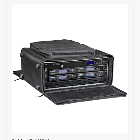
Stahlschienen. Art. Rucksack-Kit - optionaler abnehmbarer
Schultergurt, ermöglicht einfaches Tragen für alle drei Modelle
als Rucksack. RACK-TIEFE: 420 mm TIEFE DES DECKELS: 50 mm
Prod.-Nr.: SOFT RACK 4U