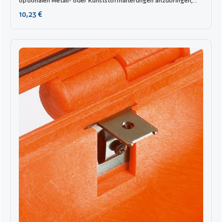
optionalen Metall- oder Kunststoffhalterungen anzubringen,
die entweder die Befestigungspunkte eines Panels oder eine
Regulärer Preis:
10,23 €
feste mechanische Verbindung im Inneren des Gehäuses bieten,
um umfassendere Anwendungen zu erstellen. So wird der
Koffer zu einem echten Arbeitsplatz und nicht nur zu einem
Transportbehälter. Da die Panel-Montagehalterungen
mechanisch mit Schrauben befestigt sind, können sie bei
Bedarf entfernt werden. Die speziellen Schrauben sorgen dafür,
dass das Gehäuse wasserdicht bleibt und die Panels einfach
und schnell entfernt werden können.