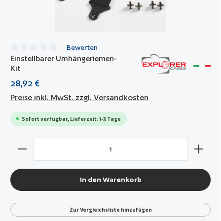
Bewerten
Einstellbarer Umhängeriemen-
Durchschnittliche Bewertung von 0 von 5 Sternen
Kit
28,92 €
Preise inkl. MwSt. zzgl. Versandkosten
Sofort verfügbar, Lieferzeit: 1-3 Tage
Produkt Anzahl: Gib den gewünschten Wert ein oder benut
In den Warenkorb
Zur Vergleichsliste hinzufügen