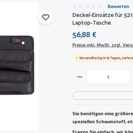
Bewerten
Durchschnittliche Bewertun
Deckel-Einsätze für 521
Laptop-Tasche
56,88 €
Preise inkl. MwSt. zzgl. Ve
Versandfertig in 15 Tagen, Lieferz
Produkt Anzahl: Gib 
Sie benötigen eine größere 
speziellen Schaumstoff, et
Fragen Sie einfach, wir kön