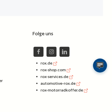
Folge uns
rox.de
rox-shop.com
rox-services.de
er
automotive-rox.de
rox-motorradkoffer.de