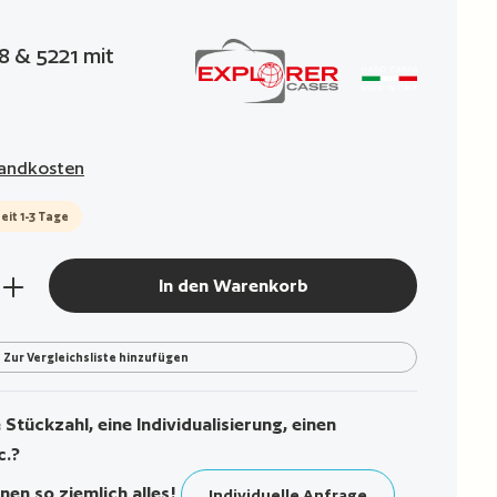
g von 0 von 5 Sternen
8 & 5221 mit
rsandkosten
eit 1-3 Tage
den gewünschten Wert ein oder benutze die Sch
In den Warenkorb
Zur Vergleichsliste hinzufügen
Stückzahl, eine Individualisierung, einen
c.?
nen so ziemlich alles!
Individuelle Anfrage