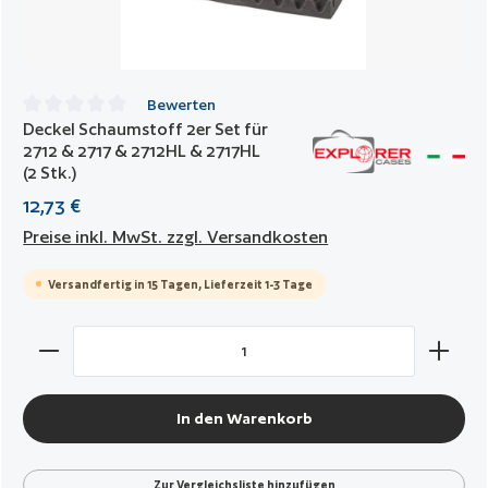
Bewerten
Deckel Schaumstoff 2er Set für
Durchschnittliche Bewertung von 0 von 5 Sternen
2712 & 2717 & 2712HL & 2717HL
(2 Stk.)
12,73 €
Preise inkl. MwSt. zzgl. Versandkosten
Versandfertig in 15 Tagen, Lieferzeit 1-3 Tage
Produkt Anzahl: Gib den gewünschten Wert ein oder benut
In den Warenkorb
Zur Vergleichsliste hinzufügen