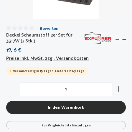
Bewerten
Deckel Schaumstoff 2er Set für
Durchschnittliche Bewertung von 0 von 5 Sternen
3317W (2 Stk.)
19,16 €
Preise inkl. MwSt. zzgl. Versandkosten
Versandfertig in 15 Tagen, Lieferzeit 1-3 Tage
Produkt Anzahl: Gib den gewünschten Wert ein oder benut
In den Warenkorb
Zur Vergleichsliste hinzufügen