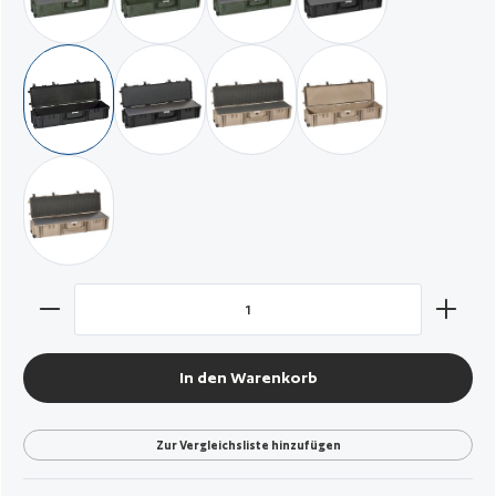
militär grün / mit Würfelschaum
militär grün / leer
militär grün / mit hochdichtem Voll
schwarz / mit Würfels
schwarz / leer
schwarz / mit hochdichtem Vollschaum
wüstensand / mit Würfelschaum
wüstensand / leer
wüstensand / mit hochdichtem Vollschaum
Produkt Anzahl: Gib den gewünschten Wert ein oder benut
In den Warenkorb
Zur Vergleichsliste hinzufügen