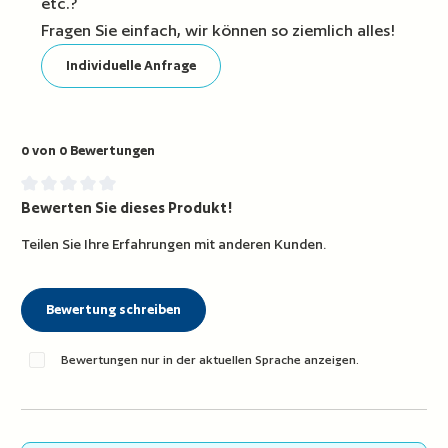
etc.?
Fragen Sie einfach, wir können so ziemlich alles!
Individuelle Anfrage
0 von 0 Bewertungen
Bewerten Sie dieses Produkt!
Durchschnittliche Bewertung von 0 von 5 Sternen
Teilen Sie Ihre Erfahrungen mit anderen Kunden.
Bewertung schreiben
Bewertungen nur in der aktuellen Sprache anzeigen.