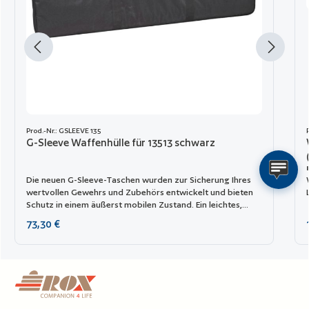
Prod.-Nr.: GSLEEVE 135
G-Sleeve Waffenhülle für 13513 schwarz
Die neuen G-Sleeve-Taschen wurden zur Sicherung Ihres
wertvollen Gewehrs und Zubehörs entwickelt und bieten
Schutz in einem äußerst mobilen Zustand. Ein leichtes,
robustes 600D-Polyester-Außenmaterial schützt vor
Regulärer Preis:
73,30 €
Feuchtigkeit, während eine gepolsterte Innenseite Ihr
Gewehr gut schützt. Die internen Gewehrhaltegurte und
die Neopren-Seitenklappen sorgen dafür, dass Ihre Waffe
ordnungsgemäß fixiert ist.