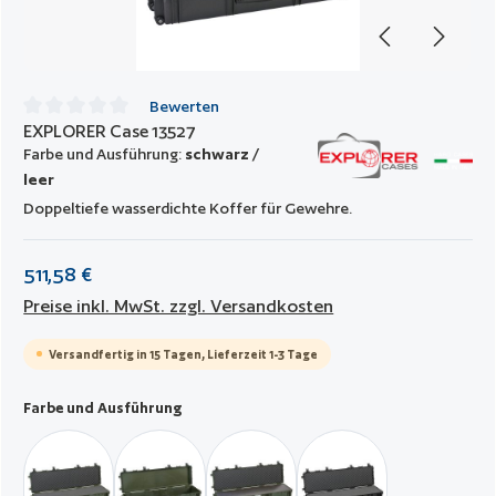
Bewerten
EXPLORER Case 13527
Durchschnittliche Bewertung von 0 von 5 Sternen
Farbe und Ausführung:
schwarz /
leer
Doppeltiefe wasserdichte Koffer für Gewehre.
511,58 €
Preise inkl. MwSt. zzgl. Versandkosten
Versandfertig in 15 Tagen, Lieferzeit 1-3 Tage
auswählen
Farbe und Ausführung