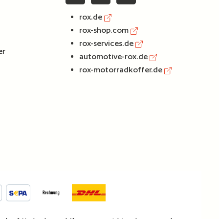
rox.de
rox-shop.com
rox-services.de
er
automotive-rox.de
rox-motorradkoffer.de