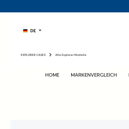
n
Zur Hauptnavigation springen
DE
EXPLORER CASES
Alle Explorer Modelle
HOME
MARKENVERGLEICH