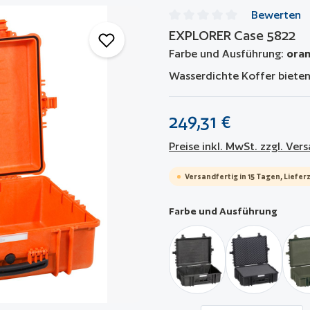
Bewerten
Durchschnittliche Bewertun
EXPLORER Case 5822
Farbe und Ausführung:
oran
Wasserdichte Koffer bieten
249,31 €
Preise inkl. MwSt. zzgl. Ve
Versandfertig in 15 Tagen, Lieferz
auswä
Farbe und Ausführung
schwarz / leer
schwarz / m