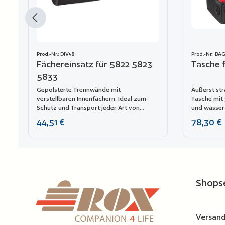
Prod.-Nr.: DIV58
Prod.-Nr.: BA
Fächereinsatz für 5822 5823
Tasche 
5833
Gepolsterte Trennwände mit
Äußerst str
verstellbaren Innenfächern. Ideal zum
Tasche mit
Schutz und Transport jeder Art von
und wasser
empfindlicher Ausrüstung. Dank ihrer
abschließb
Regulärer Preis:
Regulärer P
44,51 €
78,30 €
Modularität lassen sie sich leicht
Praktische
kombinieren.
Vorderseit
Schultergu
Unterseite 
Produkt Anzahl: Gib den ge
verstellbar
Zur Vergleichsliste hinzufügen
Zur Ver
eine flexib
Schutz empf
Shops
Elektronik,
usw.). Geei
und 5833. F
Versand