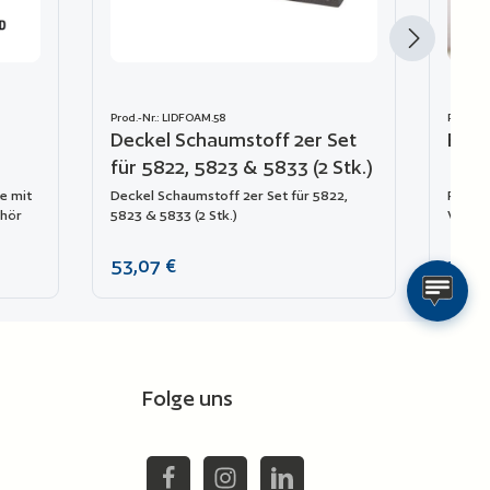
Prod.-Nr.: LIDFOAM.58
Prod.-N
Deckel Schaumstoff 2er Set
Expl
für 5822, 5823 & 5833 (2 Stk.)
e mit
Deckel Schaumstoff 2er Set für 5822,
Patent
ehör
5823 & 5833 (2 Stk.)
Vorhän
Regulärer Preis:
Regulä
53,07 €
21,54
chen um die Anzahl zu erhöhen oder zu reduzie
 ein oder benutze die Schaltflächen um die An
nzahl: Gib den gewünschten Wert ein oder benu
Produkt Anzahl: Gib den
Zur Vergleichsliste hinzufügen
Zu
Folge uns