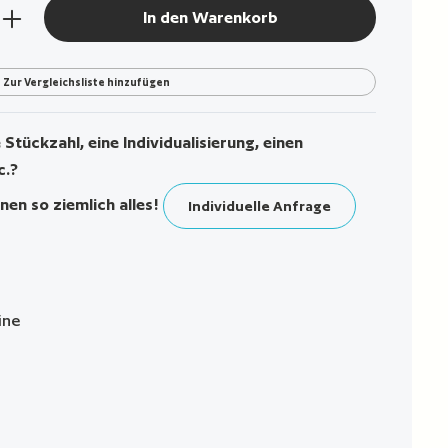
den gewünschten Wert ein oder benutze die Sch
In den Warenkorb
Zur Vergleichsliste hinzufügen
Stückzahl, eine Individualisierung, einen
c.?
nen so ziemlich alles!
Individuelle Anfrage
ine