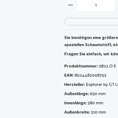
Produkt Anzahl: Gib 
Sie benötigen eine größere 
speziellen Schaumstoff, et
Fragen Sie einfach, wir kön
Produktnummer:
5822.O E
EAN:
8024482008752
Hersteller:
Explorer by GT L
Außenlänge:
650 mm
Innenlänge:
580 mm
Außenbreite:
510 mm