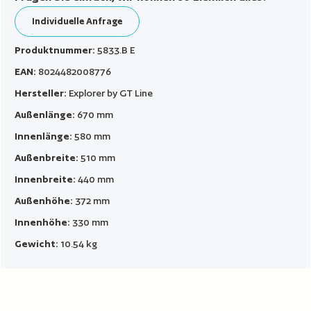
Individuelle Anfrage
Produktnummer:
5833.B E
EAN:
8024482008776
Hersteller:
Explorer by GT Line
Außenlänge:
670 mm
Innenlänge:
580 mm
Außenbreite:
510 mm
Innenbreite:
440 mm
Außenhöhe:
372 mm
Innenhöhe:
330 mm
Gewicht:
10.54 kg