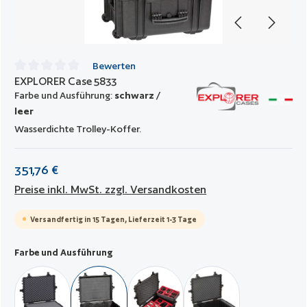
Bewerten
EXPLORER Case 5833
Durchschnittliche Bewertung von 0 von 5 Sternen
Farbe und Ausführung:
schwarz /
leer
Wasserdichte Trolley-Koffer.
351,76 €
Preise inkl. MwSt. zzgl. Versandkosten
Versandfertig in 15 Tagen, Lieferzeit 1-3 Tage
auswählen
Farbe und Ausführung