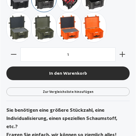
schwarz / mit Würfelschaumstoff
schwarz / leer
schwarz / mit gepolsterten Trennern
schwarz / vorbereitet f
militär grün / mit Würfelschaum
militär grün / leer
orange / mit Würfelschaum
orange / leer
Produkt Anzahl: Gib den gewünschten Wert ein oder benut
In den Warenkorb
Zur Vergleichsliste hinzufügen
Sie benötigen eine größere Stückzahl, eine
Individualisierung, einen speziellen Schaumstoff,
etc.?
Fragen Sie einfach, wir können so ziemlich alles!