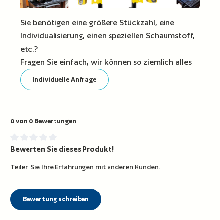
Sie benötigen eine größere Stückzahl, eine
Individualisierung, einen speziellen Schaumstoff,
etc.?
Fragen Sie einfach, wir können so ziemlich alles!
Individuelle Anfrage
0 von 0 Bewertungen
Bewerten Sie dieses Produkt!
Durchschnittliche Bewertung von 0 von 5 Sternen
Teilen Sie Ihre Erfahrungen mit anderen Kunden.
Bewertung schreiben