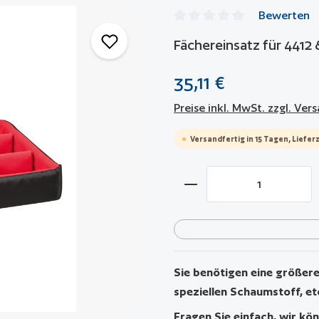
Bewerten
Durchschnittliche Bewertun
Fächereinsatz für 4412
35,11 €
Preise inkl. MwSt. zzgl. Ve
Versandfertig in 15 Tagen, Lieferz
Produkt Anzahl: Gib 
Sie benötigen eine größere 
speziellen Schaumstoff, et
Fragen Sie einfach, wir kön