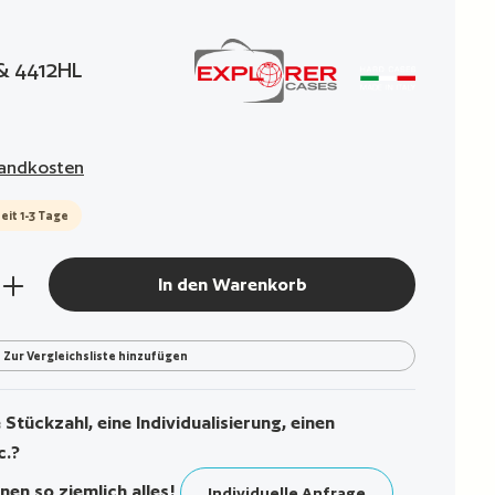
g von 0 von 5 Sternen
 & 4412HL
rsandkosten
eit 1-3 Tage
den gewünschten Wert ein oder benutze die Sch
In den Warenkorb
Zur Vergleichsliste hinzufügen
Stückzahl, eine Individualisierung, einen
c.?
nen so ziemlich alles!
Individuelle Anfrage