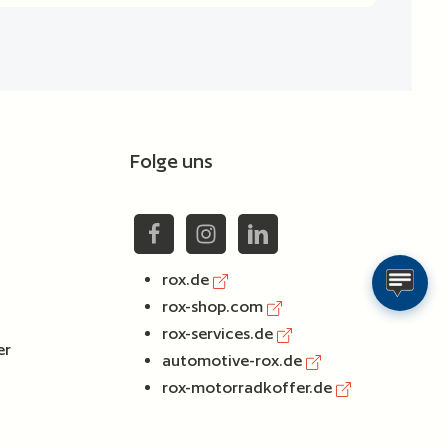
Folge uns
rox.de
rox-shop.com
rox-services.de
er
automotive-rox.de
rox-motorradkoffer.de