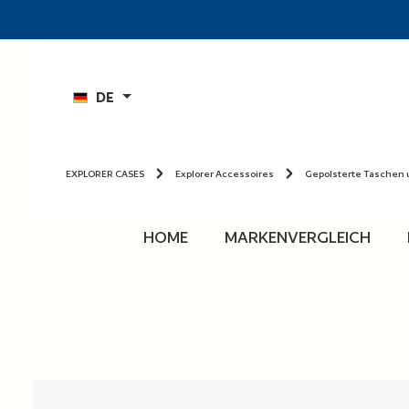
n
Zur Hauptnavigation springen
DE
EXPLORER CASES
Explorer Accessoires
Gepolsterte Taschen 
HOME
MARKENVERGLEICH