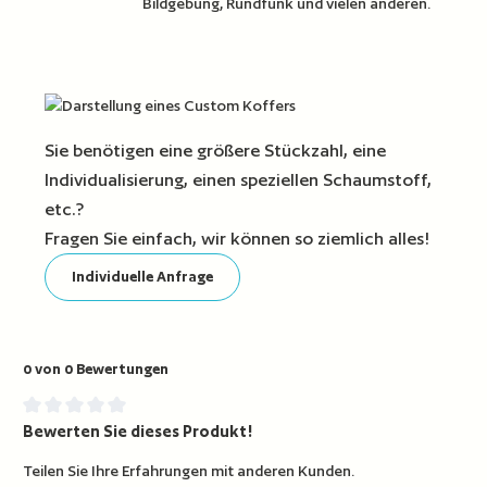
Bildgebung, Rundfunk und vielen anderen.
Sie benötigen eine größere Stückzahl, eine
Individualisierung, einen speziellen Schaumstoff,
etc.?
Fragen Sie einfach, wir können so ziemlich alles!
Individuelle Anfrage
0 von 0 Bewertungen
Bewerten Sie dieses Produkt!
Durchschnittliche Bewertung von 0 von 5 Sternen
Teilen Sie Ihre Erfahrungen mit anderen Kunden.