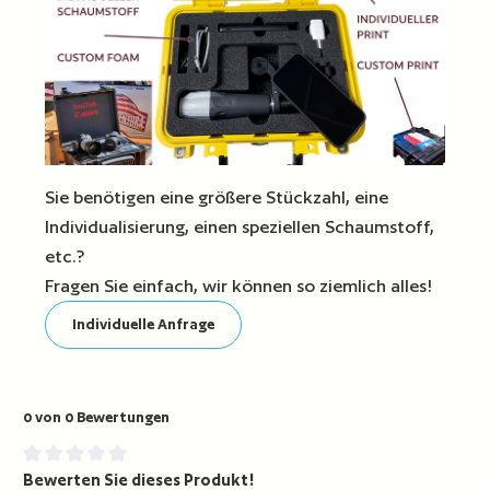
Sie benötigen eine größere Stückzahl, eine
Individualisierung, einen speziellen Schaumstoff,
etc.?
Fragen Sie einfach, wir können so ziemlich alles!
Individuelle Anfrage
0 von 0 Bewertungen
Bewerten Sie dieses Produkt!
Durchschnittliche Bewertung von 0 von 5 Sternen