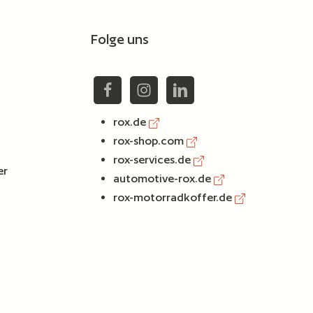
Folge uns
rox.de
rox-shop.com
rox-services.de
er
automotive-rox.de
rox-motorradkoffer.de