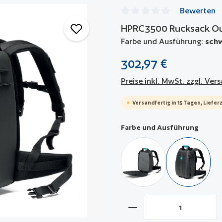
Bewerten
Durchschnittliche Bewertun
HPRC3500 Rucksack O
Farbe und Ausführung:
schw
302,97 €
Preise inkl. MwSt. zzgl. Ve
Versandfertig in 15 Tagen, Lieferz
auswä
Farbe und Ausführung
schwarz / mit Würfelsc
schwarz / 
Produkt Anzahl: Gib 