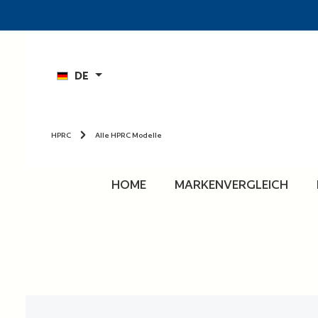
n
Zur Hauptnavigation springen
DE
HPRC
Alle HPRC Modelle
HOME
MARKENVERGLEICH