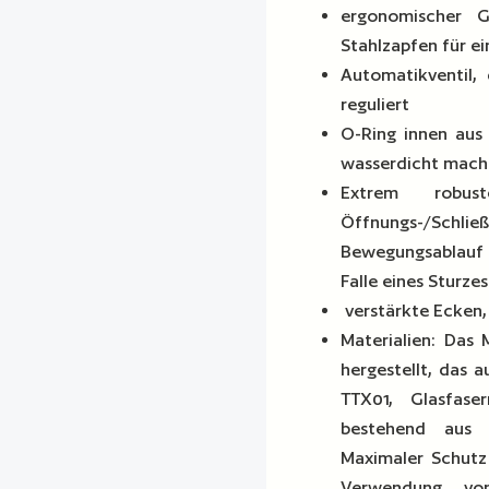
ergonomischer G
Stahlzapfen für e
Automatikventil,
reguliert
O-Ring innen aus
wasserdicht mach
Extrem robust
Öffnungs-/Schließ
Bewegungsablauf 
Falle eines Sturze
verstärkte Ecken,
Materialien: Das 
hergestellt, das a
TTX01, Glasfas
bestehend aus 
Maximaler Schutz
Verwendung vo