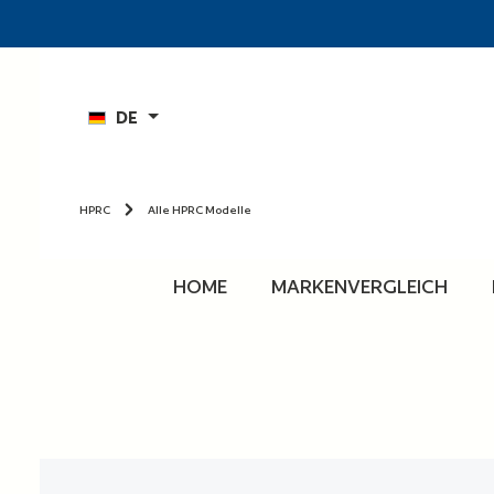
n
Zur Hauptnavigation springen
DE
HPRC
Alle HPRC Modelle
HOME
MARKENVERGLEICH