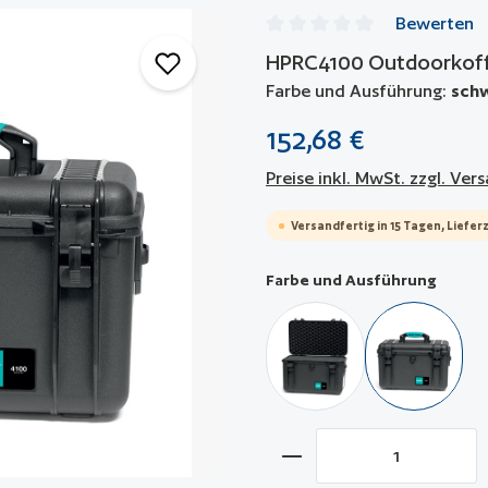
Bewerten
Durchschnittliche Bewertun
HPRC4100 Outdoorkof
Farbe und Ausführung:
schw
152,68 €
Preise inkl. MwSt. zzgl. Ve
Versandfertig in 15 Tagen, Lieferz
auswä
Farbe und Ausführung
schwarz / mit Würfelsc
schwarz / 
Produkt Anzahl: Gib 