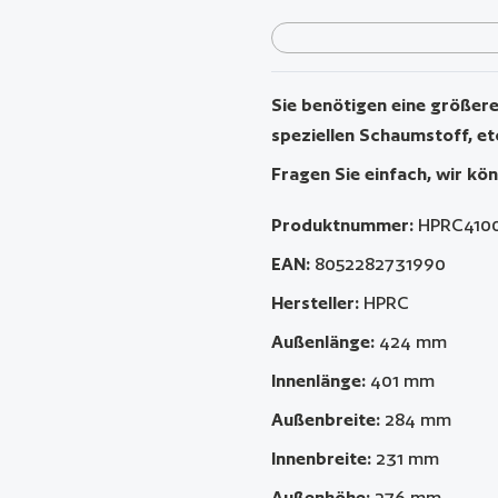
Sie benötigen eine größere 
speziellen Schaumstoff, et
Fragen Sie einfach, wir kön
Produktnummer:
HPRC410
EAN:
8052282731990
Hersteller:
HPRC
Außenlänge:
424 mm
Innenlänge:
401 mm
Außenbreite:
284 mm
Innenbreite:
231 mm
Außenhöhe:
276 mm