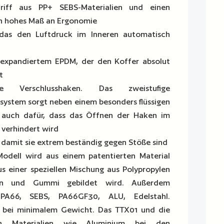
riff aus PP+ SEBS-Materialien und einen
in hohes Maß an Ergonomie
 das den Luftdruck im Inneren automatisch
 expandiertem EPDM, der den Koffer absolut
t
e Verschlusshaken. Das zweistufige
system sorgt neben einem besonders flüssigen
auch dafür, dass das Öffnen der Haken im
s verhindert wird
 damit sie extrem beständig gegen Stöße sind
Modell wird aus einem patentierten Material
us einer speziellen Mischung aus Polypropylen
ern und Gummi gebildet wird. Außerdem
PA66, SEBS, PA66GF30, ALU, Edelstahl.
 bei minimalem Gewicht. Das TTX01 und die
n Materialien wie Aluminium bei den