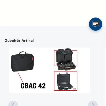
Produktgalerie überspringen
Zubehör Artikel