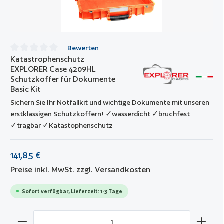
Bewerten
Katastrophenschutz
Durchschnittliche Bewertung von 0 von 5 Sternen
EXPLORER Case 4209HL
Schutzkoffer für Dokumente
Basic Kit
Sichern Sie Ihr Notfallkit und wichtige Dokumente mit unseren
erstklassigen Schutzkoffern! ✓wasserdicht ✓bruchfest
✓tragbar ✓Katastophenschutz
141,85 €
Preise inkl. MwSt. zzgl. Versandkosten
Sofort verfügbar, Lieferzeit: 1-3 Tage
Produkt Anzahl: Gib den gewünschten Wert ein oder benut