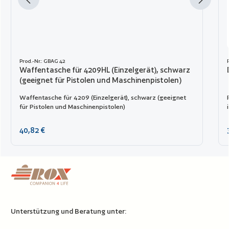
Prod.-Nr.: GBAG 42
Waffentasche für 4209HL (Einzelgerät), schwarz
(geeignet für Pistolen und Maschinenpistolen)
Waffentasche für 4209 (Einzelgerät), schwarz (geeignet
für Pistolen und Maschinenpistolen)
Regulärer Preis:
40,82 €
Unterstützung und Beratung unter: