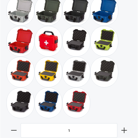
silber / leer
militär grün / leer
graphit / leer
blau / leer
rot / leer
rot / mit Erste-Hilfe-Logo
schwarz / mit Würfelschaumstoff
limette / mit Wür
orange / mit Würfelschaumstoff
gelb / mit Würfelschaumstoff
silber / mit Würfelschaumstoff
militär grün / mit
graphit / mit Würfelschaumstoff
blau / mit Würfelschaumstoff
rot / mit Würfelschaumstoff
Produkt Anzahl: Gib den gewünschten Wert ein oder benut