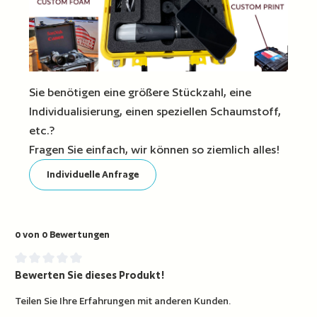
Sie benötigen eine größere Stückzahl, eine
Individualisierung, einen speziellen Schaumstoff,
etc.?
Fragen Sie einfach, wir können so ziemlich alles!
Individuelle Anfrage
0 von 0 Bewertungen
Bewerten Sie dieses Produkt!
Durchschnittliche Bewertung von 0 von 5 Sternen
Teilen Sie Ihre Erfahrungen mit anderen Kunden.