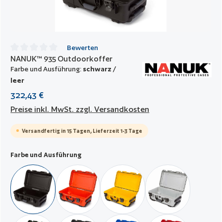
Bewerten
NANUK™ 935 Outdoorkoffer
Durchschnittliche Bewertung von 0 von 5 Sternen
Farbe und Ausführung:
schwarz /
leer
322,43 €
Preise inkl. MwSt. zzgl. Versandkosten
Versandfertig in 15 Tagen, Lieferzeit 1-3 Tage
auswählen
Farbe und Ausführung
schwarz / leer
orange / leer
gelb / leer
silber / leer