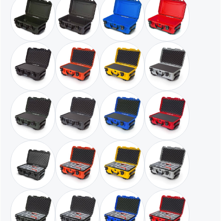
militär grün / leer
graphit / leer
blau / leer
rot / leer
schwarz / mit Würfelschaumstoff
orange / mit Würfelschaumstoff
gelb / mit Würfelschaumstoff
silber / mit Würfe
militär grün / mit Würfelschaumstoff
graphit / mit Würfelschaumstoff
blau / mit Würfelschaumstoff
rot / mit Würfels
schwarz / mit gepolsterten Trennern und Deckelschaumstoff
orange / mit gepolsterten Trennern und Deckels
gelb / mit gepolsterten Trennern
silber / mit gepol
militär grün / mit gepolsterten Trennern und Deckelschaumstoff
graphit / mit gepolsterten Trennern und Deckel
blau / mit gepolsterten Trennern
rot / mit gepolst