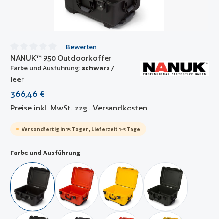
Bewerten
NANUK™ 950 Outdoorkoffer
Durchschnittliche Bewertung von 0 von 5 Sternen
Farbe und Ausführung:
schwarz /
leer
366,46 €
Preise inkl. MwSt. zzgl. Versandkosten
Versandfertig in 15 Tagen, Lieferzeit 1-3 Tage
auswählen
Farbe und Ausführung
schwarz / leer
orange / leer
gelb / leer
militär grün / leer