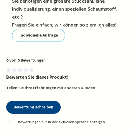
Sie benötigen eine größere Stückzahl, eine
Individualisierung, einen speziellen Schaumstoff,
etc.?
Fragen Sie einfach, wir können so ziemlich alles!
Individuelle Anfrage
0 von 0 Bewertungen
Bewerten Sie dieses Produkt!
Durchschnittliche Bewertung von 0 von 5 Sternen
Teilen Sie Ihre Erfahrungen mit anderen Kunden.
Bewertung schreiben
Bewertungen nur in der aktuellen Sprache anzeigen.