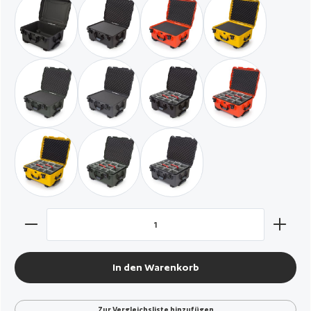
graphit / leer
schwarz / mit Würfelschaumstoff
orange / mit Würfelschaumstoff
gelb / mit Würfel
militär grün / mit Würfelschaumstoff
graphit / mit Würfelschaumstoff
schwarz / mit gepolsterten Tren
orange / mit gepo
gelb / mit gepolsterten Trennern und Deckelschaumstoff
militär grün / mit gepolsterten Trennern und De
graphit / mit gepolsterten Trenn
Produkt Anzahl: Gib den gewünschten Wert ein oder benut
In den Warenkorb
Zur Vergleichsliste hinzufügen