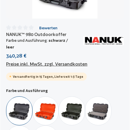
Bewerten
NANUK™ 980 Outdoorkoffer
Durchschnittliche Bewertung von 0 von 5 Sternen
Farbe und Ausführung:
schwarz /
leer
340,28 €
Preise inkl. MwSt. zzgl. Versandkosten
Versandfertig in 15 Tagen, Lieferzeit 1-3 Tage
auswählen
Farbe und Ausführung
schwarz / leer
orange / leer
militär grün / leer
schwarz / mit Wür