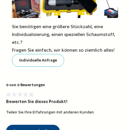
Sie benötigen eine größere Stückzahl, eine
Individualisierung, einen speziellen Schaumstoff,
etc.?
Fragen Sie einfach, wir können so ziemlich alles!
Individuelle Anfrage
0 von 0 Bewertungen
Bewerten Sie dieses Produkt!
Durchschnittliche Bewertung von 0 von 5 Sternen
Teilen Sie Ihre Erfahrungen mit anderen Kunden.