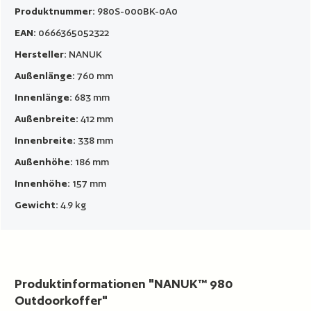
Produktnummer:
980S-000BK-0A0
EAN:
0666365052322
Hersteller:
NANUK
Außenlänge:
760 mm
Innenlänge:
683 mm
Außenbreite:
412 mm
Innenbreite:
338 mm
Außenhöhe:
186 mm
Innenhöhe:
157 mm
Gewicht:
4.9 kg
Produktinformationen "NANUK™ 980
Outdoorkoffer"