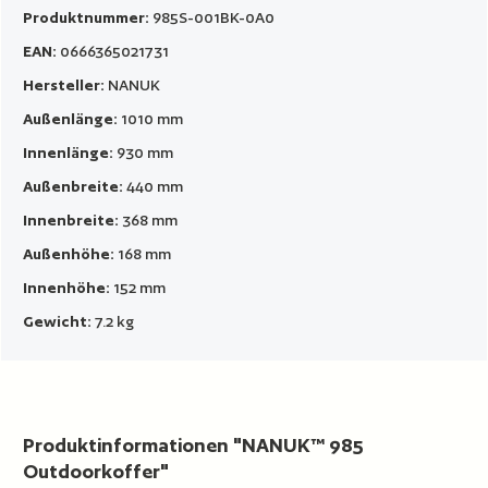
Produktnummer:
985S-001BK-0A0
EAN:
0666365021731
Hersteller:
NANUK
Außenlänge:
1010 mm
Innenlänge:
930 mm
Außenbreite:
440 mm
Innenbreite:
368 mm
Außenhöhe:
168 mm
Innenhöhe:
152 mm
Gewicht:
7.2 kg
Produktinformationen "NANUK™ 985
Outdoorkoffer"