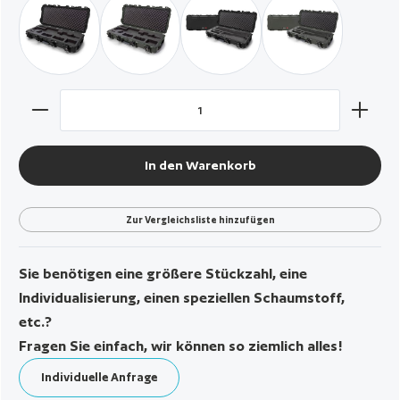
schwarz / AR 15 Koffer
militär grün / AR 15 Koffer
schwarz / Takedown Schrotflinte
militär grün / Tak
Produkt Anzahl: Gib den gewünschten Wert ein oder benut
In den Warenkorb
Zur Vergleichsliste hinzufügen
Sie benötigen eine größere Stückzahl, eine
Individualisierung, einen speziellen Schaumstoff,
etc.?
Fragen Sie einfach, wir können so ziemlich alles!
Individuelle Anfrage