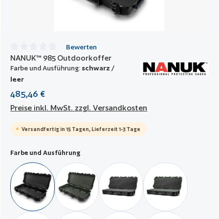
Bewerten
NANUK™ 985 Outdoorkoffer
Durchschnittliche Bewertung von 0 von 5 Sternen
Farbe und Ausführung:
schwarz /
leer
485,46 €
Preise inkl. MwSt. zzgl. Versandkosten
Versandfertig in 15 Tagen, Lieferzeit 1-3 Tage
auswählen
Farbe und Ausführung
schwarz / leer
militär grün / leer
schwarz / mit Würfelschaumstoff
militär grün / mit