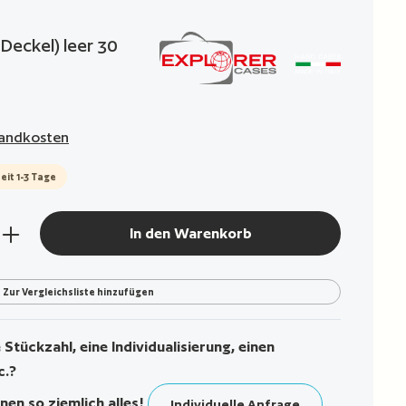
g von 0 von 5 Sternen
Deckel) leer 30
rsandkosten
eit 1-3 Tage
den gewünschten Wert ein oder benutze die Sch
In den Warenkorb
Zur Vergleichsliste hinzufügen
Stückzahl, eine Individualisierung, einen
c.?
nen so ziemlich alles!
Individuelle Anfrage