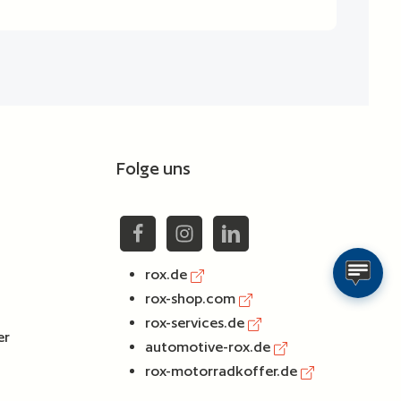
Folge uns
rox.de
rox-shop.com
rox-services.de
er
automotive-rox.de
rox-motorradkoffer.de