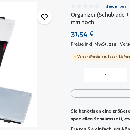
Bewerten
Durchschnittliche Bewertun
Organizer (Schublade + 
mm hoch
31,54 €
Preise inkl. MwSt. zzgl. Ve
Versandfertig in 15 Tagen, Lieferz
Produkt Anzahl: Gib 
Sie benötigen eine größere 
speziellen Schaumstoff, et
Fragen Sie einfach, wir kön