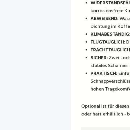
WIDERSTANDSFÄ
korrosionsfreie Ku
ABWEISEND:
Wass
Dichtung im Koffer
KLIMABESTÄNDIG
FLUGTAUGLICH:
Du
FRACHTTAUGLICH
SICHER:
Zwei Loch
stabiles Scharnier
PRAKTISCH:
Einfa
Schnappverschlüss
hohen Tragekomfo
Optional ist für dies
oder hart erhältlich - 