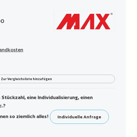
g von 0 von 5 Sternen
00
rsandkosten
Zur Vergleichsliste hinzufügen
Stückzahl, eine Individualisierung, einen
c.?
nen so ziemlich alles!
Individuelle Anfrage