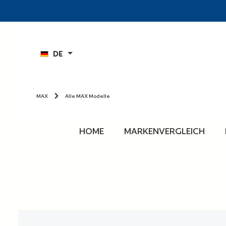
n
Zur Hauptnavigation springen
DE
MAX
Alle MAX Modelle
HOME
MARKENVERGLEICH