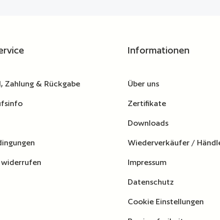
wünschten Wert ein oder benutze die Schaltflä
ervice
Informationen
, Zahlung & Rückgabe
Über uns
fsinfo
Zertifikate
Downloads
dingungen
Wiederverkäufer / Händl
 widerrufen
Impressum
Datenschutz
Cookie Einstellungen