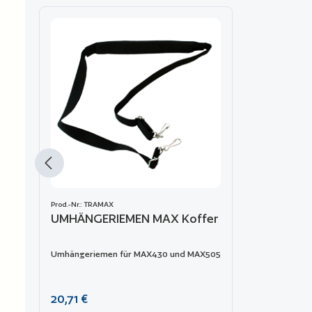
Produktgalerie überspringen
Prod.-Nr.: TRAMAX
UMHÄNGERIEMEN MAX Koffer
Umhängeriemen für MAX430 und MAX505
Regulärer Preis:
20,71 €