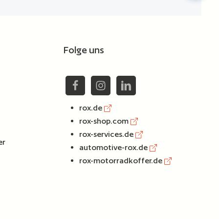
chen um die Anzahl zu erhöhen oder zu reduzie
Folge uns
rox.de
rox-shop.com
rox-services.de
er
automotive-rox.de
rox-motorradkoffer.de