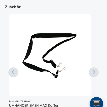
Produktgalerie überspringen
Zubehör
Prod.-Nr.: TRAMAX
UMHÄNGERIEMEN MAX Koffer