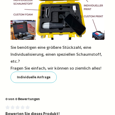
Sie benötigen eine größere Stückzahl, eine
Individualisierung, einen speziellen Schaumstoff,
etc.?
Fragen Sie einfach, wir können so ziemlich alles!
Individuelle Anfrage
0 von 0 Bewertungen
Bewerten Sie dieses Produkt!
Durchschnittliche Bewertung von 0 von 5 Sternen