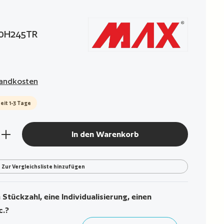
g von 0 von 5 Sternen
0H245TR
rsandkosten
eit 1-3 Tage
den gewünschten Wert ein oder benutze die Sch
In den Warenkorb
Zur Vergleichsliste hinzufügen
Stückzahl, eine Individualisierung, einen
c.?