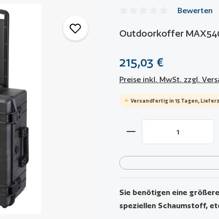
Bewerten
Durchschnittliche Bewertun
Outdoorkoffer MAX54
215,03 €
Preise inkl. MwSt. zzgl. Ve
Versandfertig in 15 Tagen, Lieferz
Produkt Anzahl: Gib 
Sie benötigen eine größere 
speziellen Schaumstoff, et