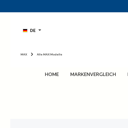
n
Zur Hauptnavigation springen
DE
MAX
Alle MAX Modelle
HOME
MARKENVERGLEICH