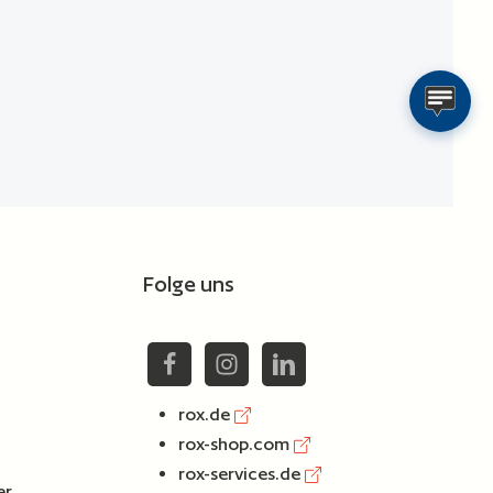
chen um die Anzahl zu erhöhen oder zu reduzie
Folge uns
rox.de
rox-shop.com
rox-services.de
er