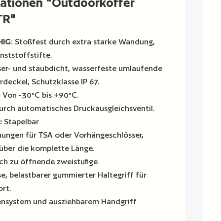
ationen "Outdoorkoffer
TR"
HIG
: Stoßfest durch extra starke Wandung,
nststoffstifte.
er- und staubdicht, wasserfeste umlaufende
deckel, Schutzklasse IP 67.
:
Von -30°C bis +90°C.
rch automatisches Druckausgleichsventil.
:
Stapelbar
ungen für TSA oder Vorhängeschlösser,
 über die komplette Länge.
ch zu öffnende zweistufige
e, belastbarer gummierter Haltegriff für
rt.
lensystem und ausziehbarem Handgriff