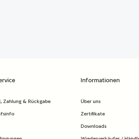
wünschten Wert ein oder benutze die Schaltflä
ervice
Informationen
, Zahlung & Rückgabe
Über uns
fsinfo
Zertifikate
Downloads
dingungen
Wiederverkäufer / Händl