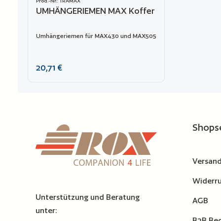
Prod.-Nr.: TRAMAX
UMHÄNGERIEMEN MAX Koffer
Umhängeriemen für MAX430 und MAX505
Regulärer Preis:
20,71 €
Produkt Anzahl: Gib den ge
Zur Vergleichsliste hinzufügen
Shops
Versand
Widerru
Unterstützung und Beratung
AGB
unter:
B2B Be