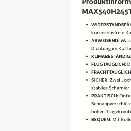
Produktinform
MAX540H245
WIDERSTANDSFÄ
korrosionsfreie Ku
ABWEISEND:
Wass
Dichtung im Koffer
KLIMABESTÄNDIG
FLUGTAUGLICH:
Du
FRACHTTAUGLICH
SICHER:
Zwei Loch
stabiles Scharnier
PRAKTISCH:
Einfa
Schnappverschlüss
hohen Tragekomfo
BEQUEM:
Mit Rol