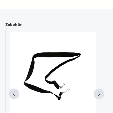
Produktgalerie überspringen
Zubehör