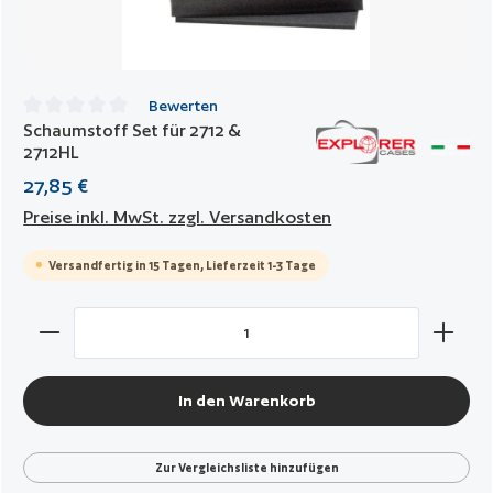
Bewerten
Schaumstoff Set für 2712 &
Durchschnittliche Bewertung von 0 von 5 Sternen
2712HL
27,85 €
Preise inkl. MwSt. zzgl. Versandkosten
Versandfertig in 15 Tagen, Lieferzeit 1-3 Tage
Produkt Anzahl: Gib den gewünschten Wert ein oder benut
In den Warenkorb
Zur Vergleichsliste hinzufügen