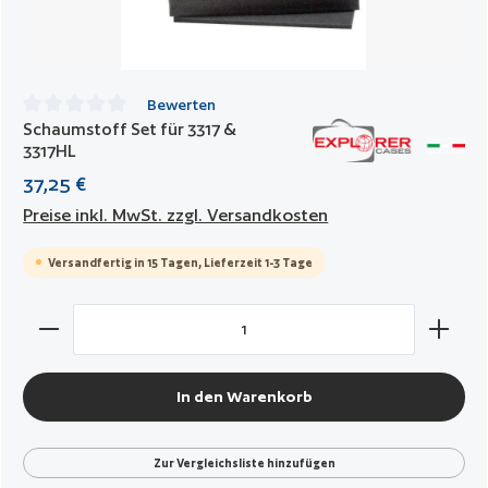
Bewerten
Schaumstoff Set für 3317 &
Durchschnittliche Bewertung von 0 von 5 Sternen
3317HL
37,25 €
Preise inkl. MwSt. zzgl. Versandkosten
Versandfertig in 15 Tagen, Lieferzeit 1-3 Tage
Produkt Anzahl: Gib den gewünschten Wert ein oder benut
In den Warenkorb
Zur Vergleichsliste hinzufügen