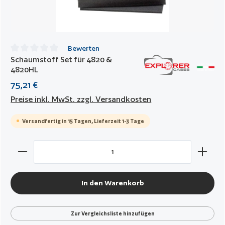
Bewerten
Schaumstoff Set für 4820 &
Durchschnittliche Bewertung von 0 von 5 Sternen
4820HL
75,21 €
Preise inkl. MwSt. zzgl. Versandkosten
Versandfertig in 15 Tagen, Lieferzeit 1-3 Tage
Produkt Anzahl: Gib den gewünschten Wert ein oder benut
In den Warenkorb
Zur Vergleichsliste hinzufügen