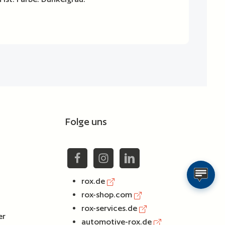
Folge uns
rox.de
rox-shop.com
rox-services.de
er
automotive-rox.de