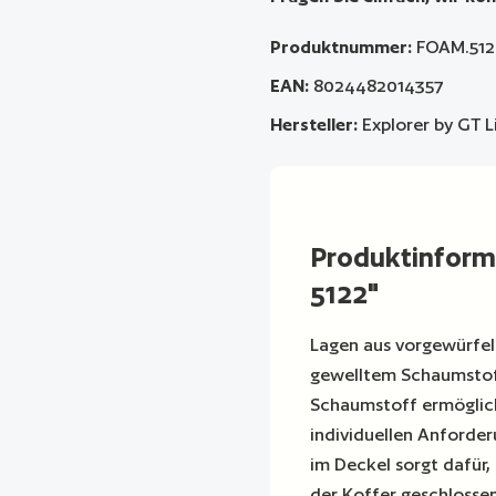
Produktnummer:
FOAM.512
EAN:
8024482014357
Hersteller:
Explorer by GT L
Produktinform
5122"
Lagen aus vorgewürfe
gewelltem Schaumstoff
Schaumstoff ermöglich
individuellen Anforde
im Deckel sorgt dafür,
der Koffer geschlossen