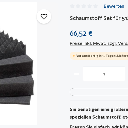
Bewerten
Durchschnittliche Bewertun
Schaumstoff Set für 51
66,52 €
Preise inkl. MwSt. zzgl. Ve
Versandfertig in 15 Tagen, Lieferz
Produkt Anzahl: Gib 
Sie benötigen eine größere 
speziellen Schaumstoff, et
Fragen Sie einfach, wir kön