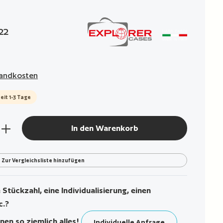
g von 0 von 5 Sternen
22
rsandkosten
eit 1-3 Tage
den gewünschten Wert ein oder benutze die Sch
In den Warenkorb
Zur Vergleichsliste hinzufügen
Stückzahl, eine Individualisierung, einen
c.?
nen so ziemlich alles!
Individuelle Anfrage