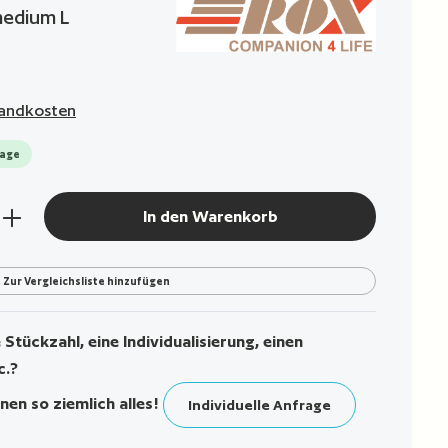
medium L
rsandkosten
Tage
den gewünschten Wert ein oder benutze die Sch
In den Warenkorb
Zur Vergleichsliste hinzufügen
Stückzahl, eine Individualisierung, einen
c.?
nen so ziemlich alles!
Individuelle Anfrage