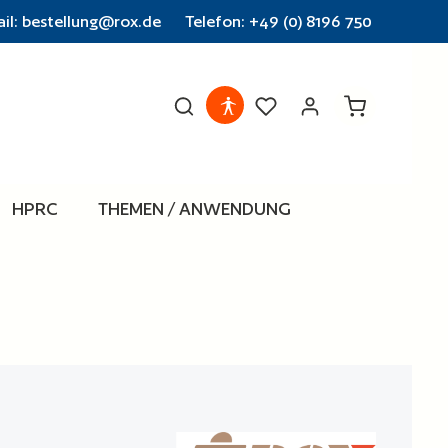
il: bestellung@rox.de
Telefon: +49 (0) 8196 750
Warenkorb en
HPRC
THEMEN / ANWENDUNG
g von 0 von 5 Sternen