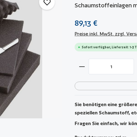
Schaumstoffeinlagen 
89,13 €
Preise inkl. MwSt. zzgl. Ve
Sofort verfügbar, Lieferzeit: 1-3 
Produkt Anzahl: Gib 
Sie benötigen eine größere 
speziellen Schaumstoff, et
Fragen Sie einfach, wir kön