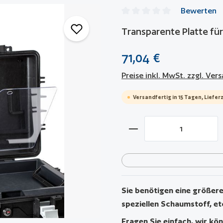
Bewerten
Durchschnittliche Bewertun
Transparente Platte fü
71,04 €
Preise inkl. MwSt. zzgl. Ve
Versandfertig in 15 Tagen, Lieferz
Produkt Anzahl: Gib 
Sie benötigen eine größere 
speziellen Schaumstoff, et
Fragen Sie einfach, wir kön