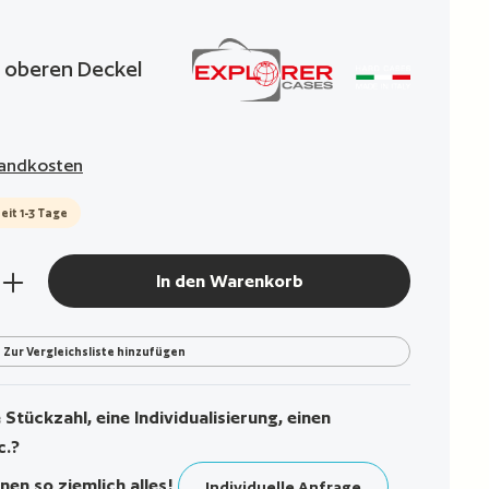
g von 0 von 5 Sternen
r oberen Deckel
rsandkosten
eit 1-3 Tage
den gewünschten Wert ein oder benutze die Sch
In den Warenkorb
Zur Vergleichsliste hinzufügen
Stückzahl, eine Individualisierung, einen
c.?
nen so ziemlich alles!
Individuelle Anfrage