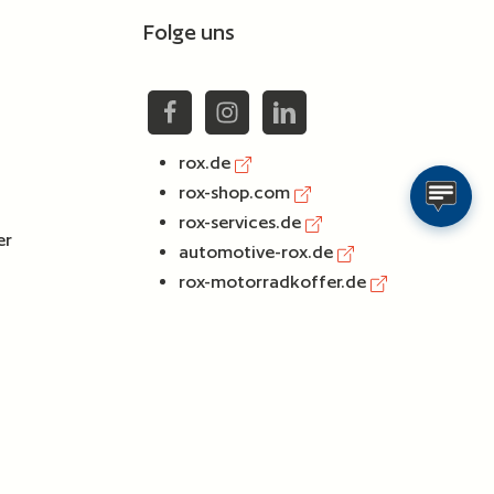
Folge uns
rox.de
rox-shop.com
rox-services.de
er
automotive-rox.de
rox-motorradkoffer.de