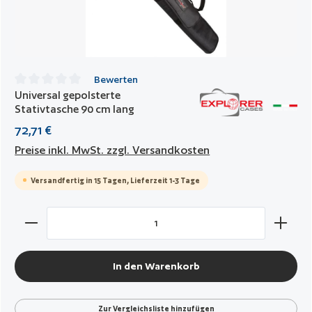
Bewerten
Universal gepolsterte
Durchschnittliche Bewertung von 0 von 5 Sternen
Stativtasche 90 cm lang
72,71 €
Preise inkl. MwSt. zzgl. Versandkosten
Versandfertig in 15 Tagen, Lieferzeit 1-3 Tage
Produkt Anzahl: Gib den gewünschten Wert ein oder benut
In den Warenkorb
Zur Vergleichsliste hinzufügen