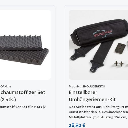
DFOAM.114
Prod.-Nr.: SHOULDERKIT.U
Schaumstoff 2er Set
Einstellbarer
 (2 Stk.)
Umhängeriemen-Kit
umstoff 2er Set für 11413 (2
Das Set besteht aus: Schultergurt m
Kunststoffenden, 4 Gewindeknoten
Metallplatten. (min. Auszug 106 cm,
Auszug 201 cm). Das Armband ist m
reis:
Regulärer Preis:
28,92 €
Explorer-Logo versehen. Passend fü