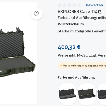
Bewerten
EXPLORER Case 11413
Durchschnittliche Bewertun
Farbe und Ausführung:
mili
Würfelschaum
Starke mittelgroße Gewehr
400,32 €
Preise inkl. MwSt. zzgl. Ve
Versandfertig in 15 Tagen, Lieferz
auswä
Farbe und Ausführung
schwarz / mit Würfelsch
schwarz / le