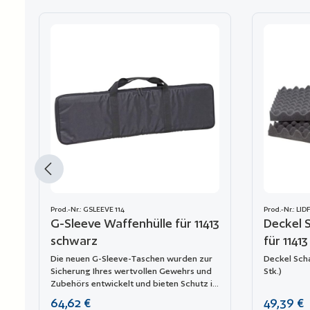
Produktgalerie überspringen
Prod.-Nr.: GSLEEVE 114
Prod.-Nr.: LI
G-Sleeve Waffenhülle für 11413
Deckel 
schwarz
für 11413
Die neuen G-Sleeve-Taschen wurden zur
Deckel Scha
Sicherung Ihres wertvollen Gewehrs und
Stk.)
Zubehörs entwickelt und bieten Schutz in
einem äußerst mobilen Zustand. Ein
Regulärer Preis:
Regulärer P
64,62 €
49,39 €
leichtes, robustes 600D-Polyester-