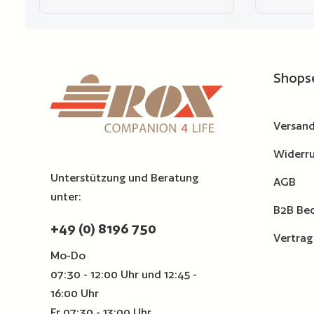
Außenmaterial schützt vor Feuchtigkeit,
während eine gepolsterte Innenseite Ihr
Gewehr gut schützt. Die internen
Produkt Anzahl: Gib den ge
Gewehrhaltegurte und die Neopren-
Zur Vergleichsliste hinzufügen
Zur Ver
Seitenklappen sorgen dafür, dass Ihre
Waffe ordnungsgemäß fixiert ist.
Shops
Versand
Widerru
Unterstützung und Beratung
AGB
unter:
B2B Be
+49 (0) 8196 750
Vertrag
Mo-Do
07:30 - 12:00 Uhr und 12:45 -
16:00 Uhr
Fr 07:30 - 13:00 Uhr