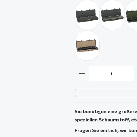
militär grün / mit strukt
militär grün
wüstensand / mit Waffe
Produkt Anzahl: Gib 
Sie benötigen eine größere 
speziellen Schaumstoff, et
Fragen Sie einfach, wir kön