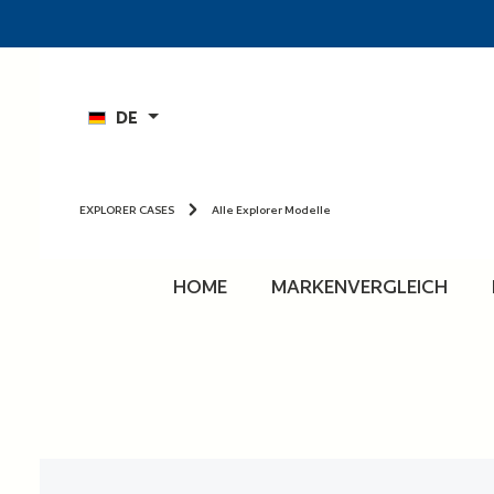
n
Zur Hauptnavigation springen
DE
EXPLORER CASES
Alle Explorer Modelle
HOME
MARKENVERGLEICH