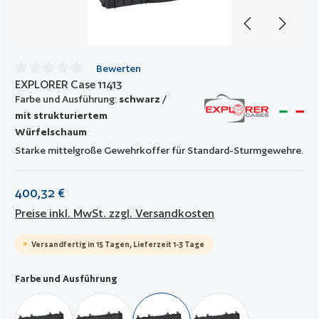
Bewerten
EXPLORER Case 11413
Durchschnittliche Bewertung von 0 von 5 Sternen
Farbe und Ausführung:
schwarz /
mit strukturiertem
Würfelschaum
Starke mittelgroße Gewehrkoffer für Standard-Sturmgewehre.
400,32 €
Preise inkl. MwSt. zzgl. Versandkosten
Versandfertig in 15 Tagen, Lieferzeit 1-3 Tage
auswählen
Farbe und Ausführung