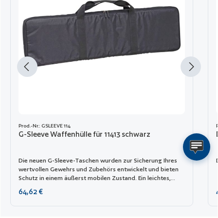
Prod.-Nr.: GSLEEVE 114
G-Sleeve Waffenhülle für 11413 schwarz
Die neuen G-Sleeve-Taschen wurden zur Sicherung Ihres
wertvollen Gewehrs und Zubehörs entwickelt und bieten
Schutz in einem äußerst mobilen Zustand. Ein leichtes,
robustes 600D-Polyester-Außenmaterial schützt vor
Regulärer Preis:
64,62 €
Feuchtigkeit, während eine gepolsterte Innenseite Ihr
Gewehr gut schützt. Die internen Gewehrhaltegurte und
die Neopren-Seitenklappen sorgen dafür, dass Ihre Waffe