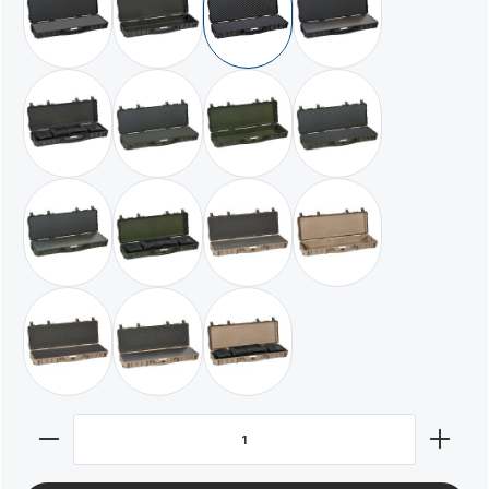
schwarz / mit Würfelschaumstoff
schwarz / leer
schwarz / mit strukturiertem Würfe
schwarz / mit hochdic
schwarz / mit Waffentasche GBAG 114
militär grün / mit Würfelschaum
militär grün / leer
militär grün / mit stru
militär grün / mit hochdichtem Vollschaum
militär grün / mit Waffentasche GBAG 114
wüstensand / mit Würfelschaum
wüstensand / leer
wüstensand / mit strukturiertem Würfelschaum
wüstensand / mit hochdichtem Vollschaum
wüstensand / mit Waffentasche GBAG
Produkt Anzahl: Gib den gewünschten Wert ein oder benut