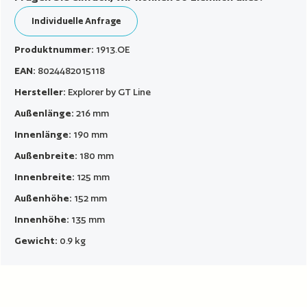
Individuelle Anfrage
Produktnummer:
1913.OE
EAN:
8024482015118
Hersteller:
Explorer by GT Line
Außenlänge:
216 mm
Innenlänge:
190 mm
Außenbreite:
180 mm
Innenbreite:
125 mm
Außenhöhe:
152 mm
Innenhöhe:
135 mm
Gewicht:
0.9 kg