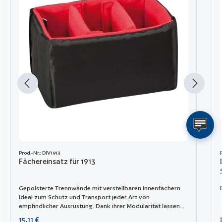
Prod.-Nr.: DIV1913
Fächereinsatz für 1913
Gepolsterte Trennwände mit verstellbaren Innenfächern.
Ideal zum Schutz und Transport jeder Art von
empfindlicher Ausrüstung. Dank ihrer Modularität lassen
sie sich leicht kombinieren.
Regulärer Preis:
15,11 €