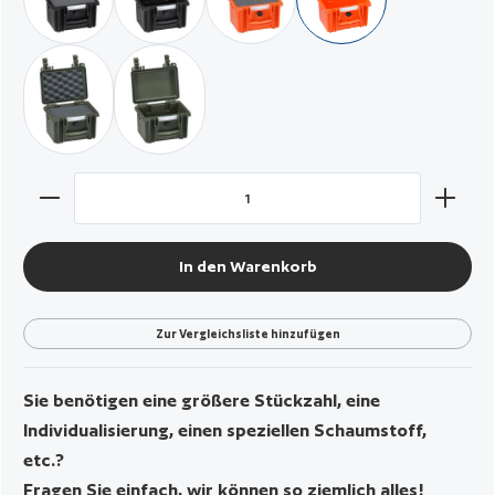
schwarz / mit Würfelschaumstoff
schwarz / leer
orange / mit Würfelschaum
orange / leer
militär grün / mit Würfelschaum
militär grün / leer
Produkt Anzahl: Gib den gewünschten Wert ein oder benut
In den Warenkorb
Zur Vergleichsliste hinzufügen
Sie benötigen eine größere Stückzahl, eine
Individualisierung, einen speziellen Schaumstoff,
etc.?
Fragen Sie einfach, wir können so ziemlich alles!