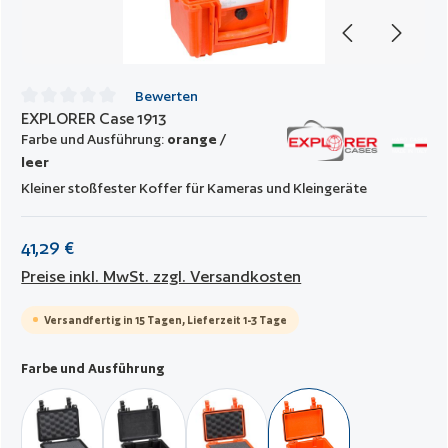
Bewerten
EXPLORER Case 1913
Durchschnittliche Bewertung von 0 von 5 Sternen
Farbe und Ausführung:
orange /
leer
Kleiner stoßfester Koffer für Kameras und Kleingeräte
41,29 €
Preise inkl. MwSt. zzgl. Versandkosten
Versandfertig in 15 Tagen, Lieferzeit 1-3 Tage
auswählen
Farbe und Ausführung