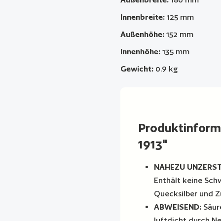
Innenbreite:
125 mm
Außenhöhe:
152 mm
Innenhöhe:
135 mm
Gewicht:
0.9 kg
Produktinfor
1913"
NAHEZU UNZERS
Enthält keine Sch
Quecksilber und Z
ABWEISEND:
Säure
luftdicht durch N