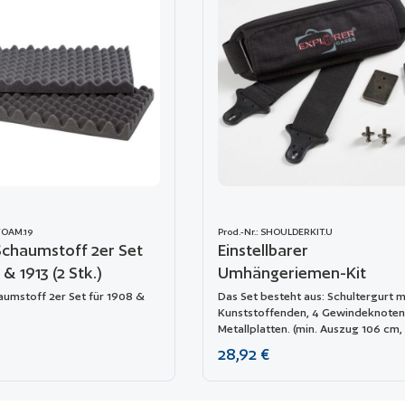
DFOAM.19
Prod.-Nr.: SHOULDERKIT.U
Schaumstoff 2er Set
Einstellbarer
 & 1913 (2 Stk.)
Umhängeriemen-Kit
aumstoff 2er Set für 1908 &
Das Set besteht aus: Schultergurt m
Kunststoffenden, 4 Gewindeknoten
Metallplatten. (min. Auszug 106 cm,
Auszug 201 cm). Das Armband ist m
reis:
Regulärer Preis:
28,92 €
Explorer-Logo versehen. Passend fü
Modelle: 1908, 1913, 2209, 2214, 30
4412, 4419, 5117, 9413, 11413 und 135