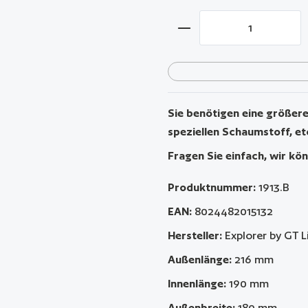
Produkt Anzahl: Gib 
Sie benötigen eine größere 
speziellen Schaumstoff, et
Fragen Sie einfach, wir kön
Produktnummer:
1913.B
EAN:
8024482015132
Hersteller:
Explorer by GT L
Außenlänge:
216 mm
Innenlänge:
190 mm
Außenbreite:
180 mm