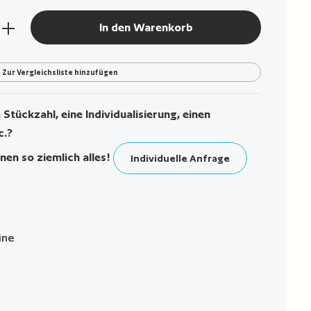
den gewünschten Wert ein oder benutze die Sch
In den Warenkorb
Zur Vergleichsliste hinzufügen
Stückzahl, eine Individualisierung, einen
c.?
nen so ziemlich alles!
Individuelle Anfrage
ine