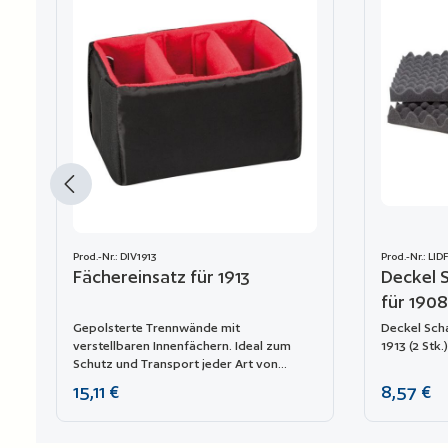
Prod.-Nr.: DIV1913
Prod.-Nr.: LI
Fächereinsatz für 1913
Deckel 
für 1908
Gepolsterte Trennwände mit
Deckel Sch
verstellbaren Innenfächern. Ideal zum
1913 (2 Stk.)
Schutz und Transport jeder Art von
empfindlicher Ausrüstung. Dank ihrer
Regulärer Preis:
Regulärer P
15,11 €
8,57 €
Modularität lassen sie sich leicht
kombinieren.