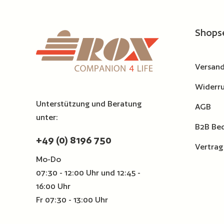
Produkt Anzahl: Gib den ge
Zur Vergleichsliste hinzufügen
Zur Ver
Shops
Versand
Widerru
Unterstützung und Beratung
AGB
unter:
B2B Be
+49 (0) 8196 750
Vertrag
Mo-Do
07:30 - 12:00 Uhr und 12:45 -
16:00 Uhr
Fr 07:30 - 13:00 Uhr