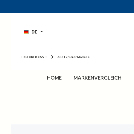
n
Zur Hauptnavigation springen
DE
EXPLORER CASES
Alle Explorer Modelle
HOME
MARKENVERGLEICH