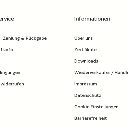
wünschten Wert ein oder benutze die Schaltflä
Produkt Anzahl: Gib den gewünschten Wert
Produkt A
gleichsliste hinzufügen
Zur Vergleichsliste hinzufügen
ervice
Informationen
, Zahlung & Rückgabe
Über uns
fsinfo
Zertifikate
Downloads
dingungen
Wiederverkäufer / Händl
 widerrufen
Impressum
Datenschutz
Cookie Einstellungen
Barrierefreiheit