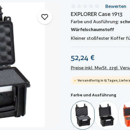
Bewerten
EXPLORER Case 1913
Durchschnittliche Bewertun
Farbe und Ausführung:
schw
Würfelschaumstoff
Kleiner stoßfester Koffer 
52,24 €
Preise inkl. MwSt. zzgl. Ve
Versandfertig in 15 Tagen, Lieferz
auswä
Farbe und Ausführung
schwarz / mit Würfelsch
schwarz / le