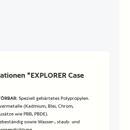
mationen "EXPLORER Case
TÖRBAR:
Speziell gehärtetes Polypropylen.
wermetalle (Kadmium, Blei, Chrom,
usätze wie PBB, PBDE).
beständig sowie Wasser-, staub- und
eoprendichtung