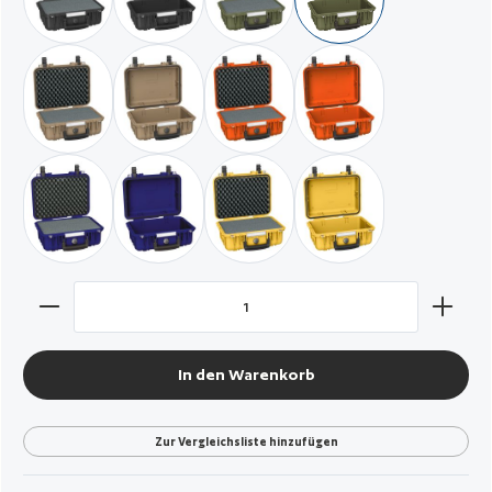
schwarz / mit Würfelschaumstoff
schwarz / leer
militär grün / mit Würfelschaum
militär grün / leer
wüstensand / mit Würfelschaum
wüstensand / leer
orange / mit Würfelschaum
orange / leer
navyblau / mit Würfelschaum
navyblau / leer
gelb / mit Würfelschaum
gelb / leer
Produkt Anzahl: Gib den gewünschten Wert ein oder benut
In den Warenkorb
Zur Vergleichsliste hinzufügen