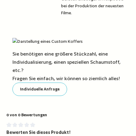
bei der Produktion der neuesten
Filme.
Sie benötigen eine größere Stückzahl, eine
Individualisierung, einen speziellen Schaumstoff,
etc.?
Fragen Sie einfach, wir können so ziemlich alles!
Individuelle Anfrage
0 von 0 Bewertungen
Bewerten Sie dieses Produkt!
Durchschnittliche Bewertung von 0 von 5 Sternen