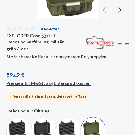
Bewerten
EXPLORER Case 3317HL
Durchschnittliche Bewertung von 0 von 5 Sternen
Farbe und Ausführung:
militär
grün / leer
Stoßsicherer Koffer aus copolymerem Polypropylen
89,49 €
Preise inkl. MwSt. zzgl. Versandkosten
Versandfertig in 15 Tagen, Lieferzeit 1-3 Tage
auswählen
Farbe und Ausführung