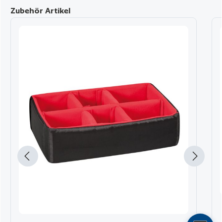
Produktgalerie überspringen
Zubehör Artikel