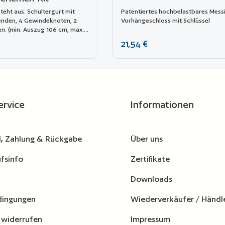
teht aus: Schultergurt mit
Patentiertes hochbelastbares Mess
enden, 4 Gewindeknoten, 2
Vorhängeschloss mit Schlüssel
en. (min. Auszug 106 cm, max.
 cm). Das Armband ist mit dem
reis:
Regulärer Preis:
21,54 €
go versehen. Passend für die
08, 1913, 2209, 2214, 3005,
5117, 9413, 11413 und 13513.
wünschten Wert ein oder benutze die Schaltflä
Produkt Anzahl: Gib den gewünschten Wert
Produkt A
gleichsliste hinzufügen
Zur Vergleichsliste hinzufügen
ervice
Informationen
, Zahlung & Rückgabe
Über uns
fsinfo
Zertifikate
Downloads
dingungen
Wiederverkäufer / Händl
 widerrufen
Impressum