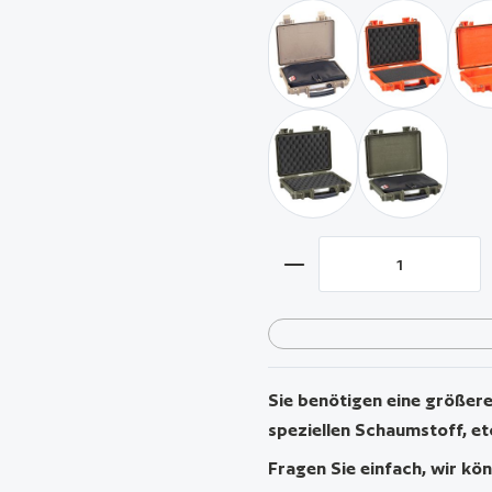
wüstensand / mit Pistole
orange / mi
militär grün 
militär grün / mi
Produkt Anzahl: Gib 
Sie benötigen eine größere 
speziellen Schaumstoff, et
Fragen Sie einfach, wir kön