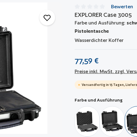
Bewerten
EXPLORER Case 3005
Durchschnittliche Bewertun
Farbe und Ausführung:
schw
Pistolentasche
Wasserdichter Koffer
77,59 €
Preise inkl. MwSt. zzgl. Ve
Versandfertig in 15 Tagen, Lieferz
auswä
Farbe und Ausführung
schwarz / mit Würfelsch
schwarz / le