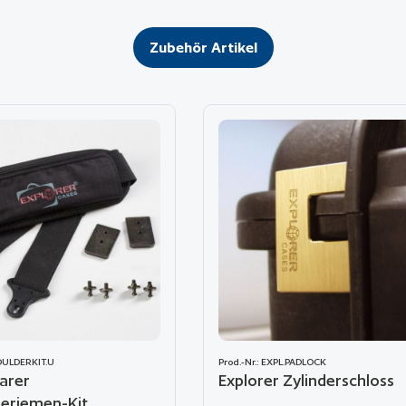
Zubehör Artikel
HOULDERKIT.U
Prod.-Nr.: EXPL.PADLOCK
barer
Explorer Zylinderschloss
eriemen-Kit