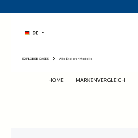
n
Zur Hauptnavigation springen
DE
EXPLORER CASES
Alle Explorer Modelle
HOME
MARKENVERGLEICH