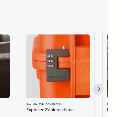
Prod.-Nr.: EXPL.COMBILOCK
Prod.-N
Explorer Zahlenschloss
Expl