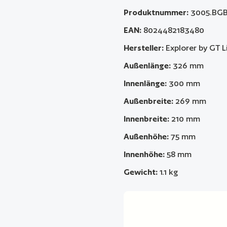
Produktnummer:
3005.BG
EAN:
8024482183480
Hersteller:
Explorer by GT L
Außenlänge:
326 mm
Innenlänge:
300 mm
Außenbreite:
269 mm
Innenbreite:
210 mm
Außenhöhe:
75 mm
Innenhöhe:
58 mm
Gewicht:
1.1 kg