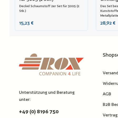
Deckel Schaumstoff 2er Set für 3005 (2
Das Set bes
Stk.)
Kunststoff
Metallplatt
Auszug 201
Regulärer Preis:
Regulärer P
15,23 €
28,92 €
Explorer-Lo
Modelle: 19
4412, 4419, 
Produkt Anzahl: Gib den ge
Zur Vergleichsliste hinzufügen
Zur Ver
Shops
Versand
Widerru
Unterstützung und Beratung
AGB
unter:
B2B Be
+49 (0) 8196 750
Vertrag