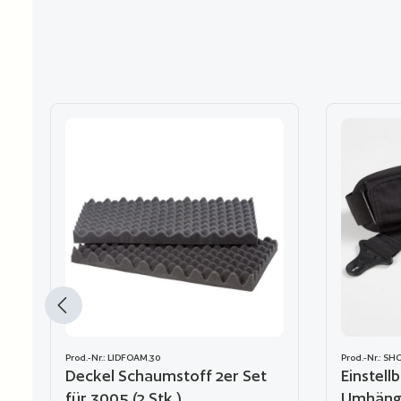
Produktgalerie überspringen
Prod.-Nr.: LIDFOAM.30
Prod.-Nr.: S
Deckel Schaumstoff 2er Set
Einstell
für 3005 (2 Stk.)
Umhäng