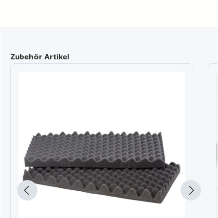
Produktgalerie überspringen
Zubehör Artikel