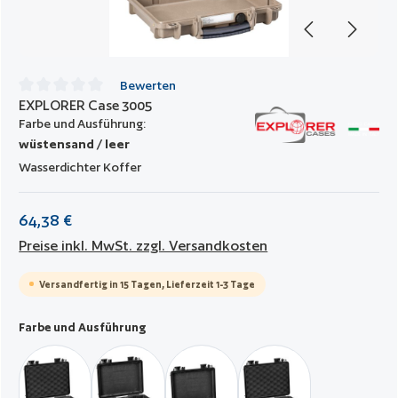
Bewerten
EXPLORER Case 3005
Durchschnittliche Bewertung von 0 von 5 Sternen
Farbe und Ausführung:
wüstensand / leer
Wasserdichter Koffer
64,38 €
Preise inkl. MwSt. zzgl. Versandkosten
Versandfertig in 15 Tagen, Lieferzeit 1-3 Tage
auswählen
Farbe und Ausführung