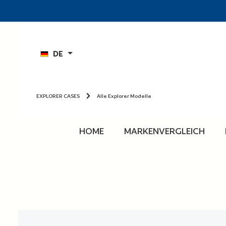
n
Zur Hauptnavigation springen
DE
EXPLORER CASES
Alle Explorer Modelle
HOME
MARKENVERGLEICH