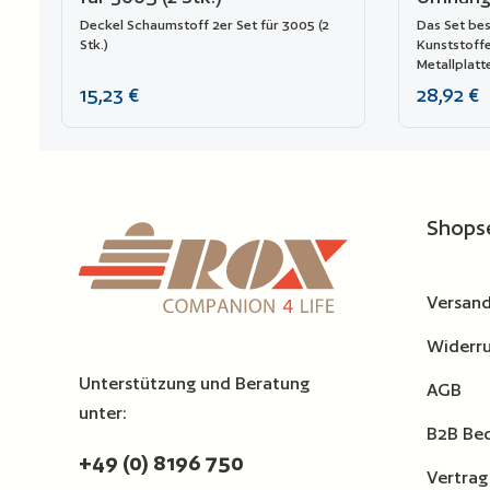
Deckel Schaumstoff 2er Set für 3005 (2
Das Set bes
Stk.)
Kunststoff
Metallplatt
Auszug 201
Regulärer Preis:
Regulärer P
15,23 €
28,92 €
Explorer-Lo
Modelle: 19
4412, 4419, 
Produkt Anzahl: Gib den ge
Zur Vergleichsliste hinzufügen
Zur Ver
Shops
Versand
Widerru
Unterstützung und Beratung
AGB
unter:
B2B Be
+49 (0) 8196 750
Vertrag