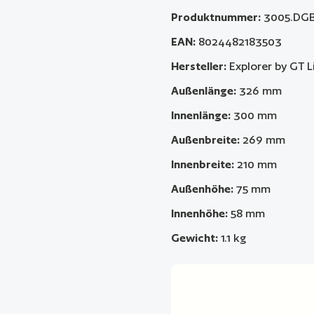
Produktnummer:
3005.DG
EAN:
8024482183503
Hersteller:
Explorer by GT L
Außenlänge:
326 mm
Innenlänge:
300 mm
Außenbreite:
269 mm
Innenbreite:
210 mm
Außenhöhe:
75 mm
Innenhöhe:
58 mm
Gewicht:
1.1 kg