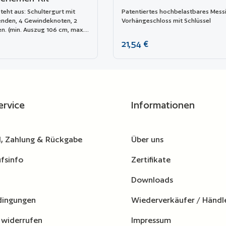
teht aus: Schultergurt mit
Patentiertes hochbelastbares Mess
enden, 4 Gewindeknoten, 2
Vorhängeschloss mit Schlüssel
en. (min. Auszug 106 cm, max.
 cm). Das Armband ist mit dem
reis:
Regulärer Preis:
21,54 €
go versehen. Passend für die
08, 1913, 2209, 2214, 3005,
5117, 9413, 11413 und 13513.
wünschten Wert ein oder benutze die Schaltflä
Produkt Anzahl: Gib den gewünschten Wert
Produkt A
gleichsliste hinzufügen
Zur Vergleichsliste hinzufügen
ervice
Informationen
, Zahlung & Rückgabe
Über uns
fsinfo
Zertifikate
Downloads
dingungen
Wiederverkäufer / Händl
 widerrufen
Impressum