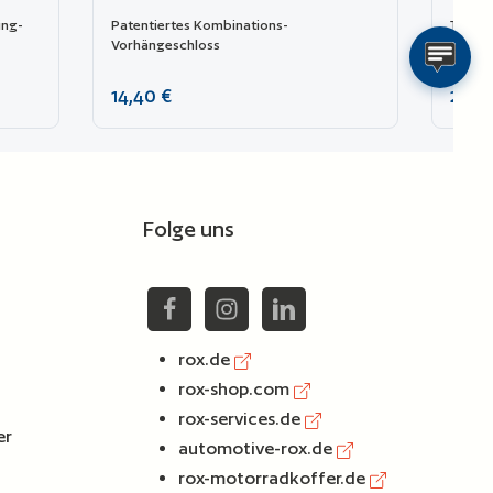
ing-
Patentiertes Kombinations-
TAS ge
Vorhängeschloss
Kombi
Regulärer Preis:
Regulä
14,40 €
20,2
chen um die Anzahl zu erhöhen oder zu reduzie
 ein oder benutze die Schaltflächen um die An
nzahl: Gib den gewünschten Wert ein oder benu
Produkt Anzahl: Gib den
Zur Vergleichsliste hinzufügen
Zu
Folge uns
rox.de
rox-shop.com
rox-services.de
er
automotive-rox.de
rox-motorradkoffer.de