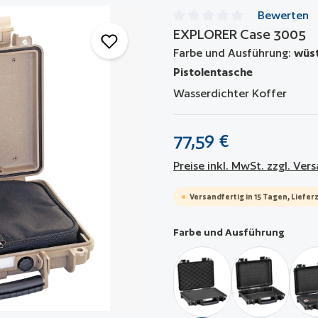
Bewerten
EXPLORER Case 3005
Durchschnittliche Bewertun
Farbe und Ausführung:
wüst
Pistolentasche
Wasserdichter Koffer
77,59 €
Preise inkl. MwSt. zzgl. Ve
Versandfertig in 15 Tagen, Lieferz
auswä
Farbe und Ausführung
schwarz / mit Würfelsch
schwarz / le