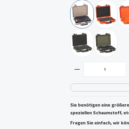
wüstensand / mit Pistole
orange / mi
militär grün 
militär grün / mi
Produkt Anzahl: Gib 
Sie benötigen eine größere 
speziellen Schaumstoff, et
Fragen Sie einfach, wir kön