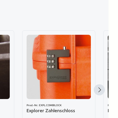
Prod.-Nr.: EXPL.COMBILOCK
Prod.-N
Explorer Zahlenschloss
Expl