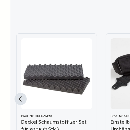
Produktgalerie überspringen
Prod.-Nr.: LIDFOAM.30
Prod.-Nr.: S
Deckel Schaumstoff 2er Set
Einstell
für 3005 (2 Stk.)
Umhäng