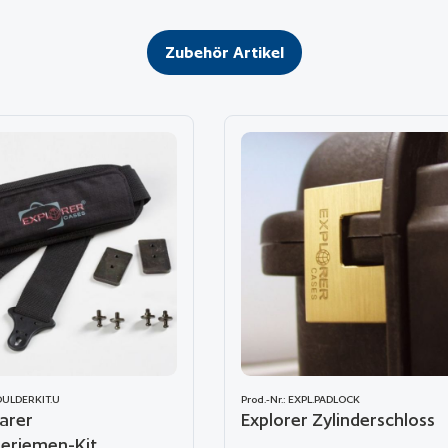
Zubehör Artikel
HOULDERKIT.U
Prod.-Nr.: EXPL.PADLOCK
barer
Explorer Zylinderschloss
eriemen-Kit