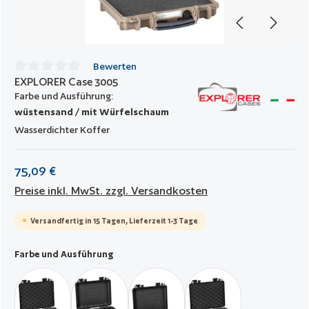
Bewerten
EXPLORER Case 3005
Durchschnittliche Bewertung von 0 von 5 Sternen
Farbe und Ausführung:
wüstensand / mit Würfelschaum
Wasserdichter Koffer
75,09 €
Preise inkl. MwSt. zzgl. Versandkosten
Versandfertig in 15 Tagen, Lieferzeit 1-3 Tage
auswählen
Farbe und Ausführung