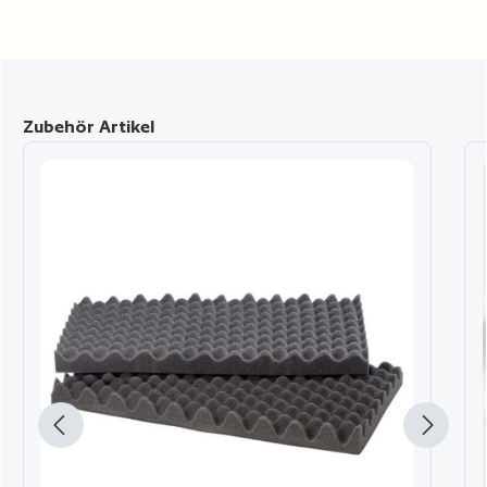
Produktgalerie überspringen
Zubehör Artikel