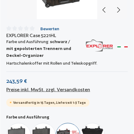
Bewerten
EXPLORER Case 5221HL
Durchschnittliche Bewertung von 0 von 5 Sternen
Farbe und Ausführung:
schwarz /
mit gepolsterten Trennern und
Deckel-Organizer
Hartschalenkoffer mit Rollen und Teleskopgriff.
243,59 €
Preise inkl. MwSt. zzgl. Versandkosten
Versandfertig in 15 Tagen, Lieferzeit 1-3 Tage
auswählen
Farbe und Ausführung