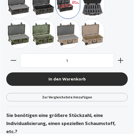
schwarz / mit Würfelschaumstoff
schwarz / leer
schwarz / mit gepolsterten Trennern
schwarz / für 6 Pistole
militär grün / mit Würfelschaum
militär grün / leer
wüstensand / mit Würfelschaum
wüstensand / leer
Produkt Anzahl: Gib den gewünschten Wert ein oder benut
In den Warenkorb
Zur Vergleichsliste hinzufügen
Sie benötigen eine größere Stückzahl, eine
Individualisierung, einen speziellen Schaumstoff,
etc.?