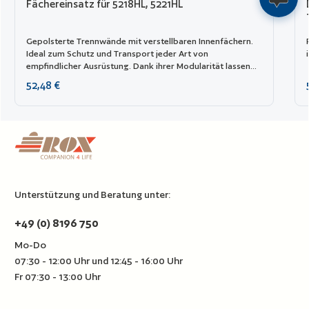
Fächereinsatz für 5218HL, 5221HL
Gepolsterte Trennwände mit verstellbaren Innenfächern.
Ideal zum Schutz und Transport jeder Art von
empfindlicher Ausrüstung. Dank ihrer Modularität lassen
sie sich leicht kombinieren.
Regulärer Preis:
52,48 €
Unterstützung und Beratung unter:
+49 (0) 8196 750
Mo-Do
07:30 - 12:00 Uhr und 12:45 - 16:00 Uhr
Fr 07:30 - 13:00 Uhr