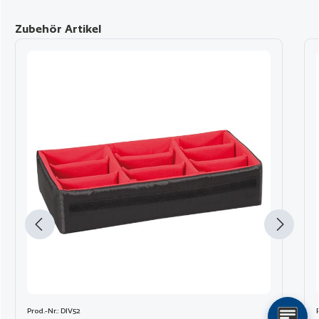
Produktgalerie überspringen
Zubehör Artikel
Prod.-Nr.: DIV52