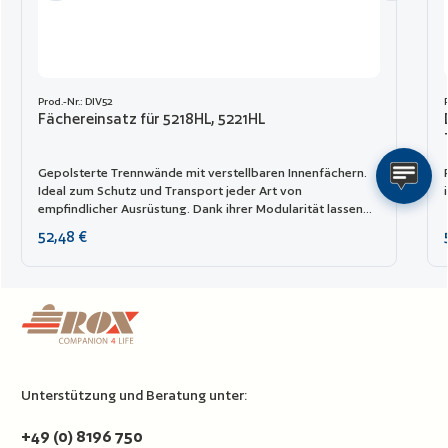
Prod.-Nr.: DIV52
Fächereinsatz für 5218HL, 5221HL
Gepolsterte Trennwände mit verstellbaren Innenfächern.
Ideal zum Schutz und Transport jeder Art von
empfindlicher Ausrüstung. Dank ihrer Modularität lassen
sie sich leicht kombinieren.
Regulärer Preis:
52,48 €
Unterstützung und Beratung unter:
+49 (0) 8196 750