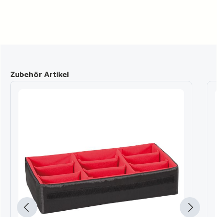
Produktgalerie überspringen
Zubehör Artikel