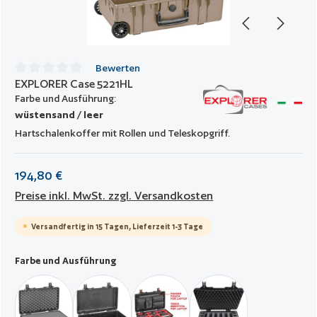
Bewerten
EXPLORER Case 5221HL
Durchschnittliche Bewertung von 0 von 5 Sternen
Farbe und Ausführung:
wüstensand / leer
Hartschalenkoffer mit Rollen und Teleskopgriff.
194,80 €
Preise inkl. MwSt. zzgl. Versandkosten
Versandfertig in 15 Tagen, Lieferzeit 1-3 Tage
auswählen
Farbe und Ausführung