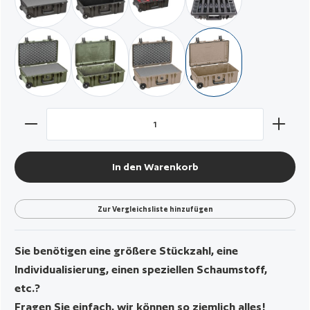
schwarz / mit Würfelschaumstoff
schwarz / leer
schwarz / mit gepolsterten Trennern
schwarz / für 6 Pistole
militär grün / mit Würfelschaum
militär grün / leer
wüstensand / mit Würfelschaum
wüstensand / leer
Produkt Anzahl: Gib den gewünschten Wert ein oder benut
In den Warenkorb
Zur Vergleichsliste hinzufügen
Sie benötigen eine größere Stückzahl, eine
Individualisierung, einen speziellen Schaumstoff,
etc.?
Fragen Sie einfach, wir können so ziemlich alles!