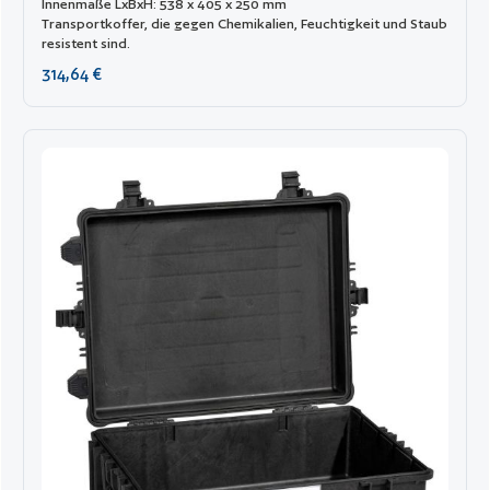
Innenmaße LxBxH: 538 x 405 x 250 mm
Transportkoffer, die gegen Chemikalien, Feuchtigkeit und Staub
resistent sind.
Regulärer Preis:
314,64 €