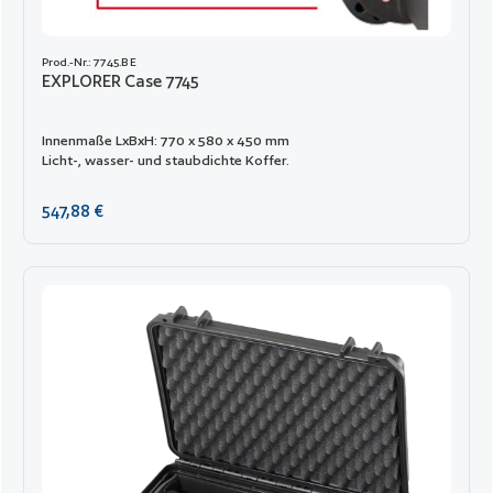
Prod.-Nr.: 7745.B E
EXPLORER Case 7745
Innenmaße LxBxH: 770 x 580 x 450 mm
Licht-, wasser- und staubdichte Koffer.
Regulärer Preis:
547,88 €