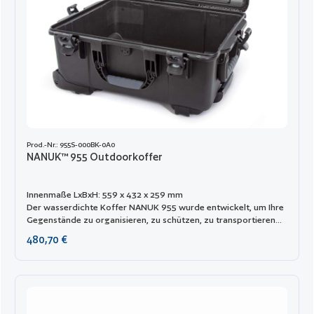
Prod.-Nr.: 955S-000BK-0A0
NANUK™ 955 Outdoorkoffer
Innenmaße LxBxH: 559 x 432 x 259 mm
Der wasserdichte Koffer NANUK 955 wurde entwickelt, um Ihre
Gegenstände zu organisieren, zu schützen, zu transportieren
und selbst extremen Bedingungen standzuhalten. Er ist
Regulärer Preis:
480,70 €
undurchdringlich und unzerstörbar dank ihres leichten und
robusten NK-7-Harzmaterials sowie des überlegenen
PowerClaw-Verschlusssystems. Mit dem exklusiven Schließ- und
Verriegelungssystem von NANUK bleibt Ihr Koffer sicher
verschlossen, bis Sie ihn öffnen möchten. Der NANUK 955
verfügt über vier robuste Riegel. Mit einer Länge von 22 Zoll