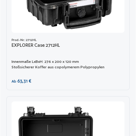
Prod.-Nr.: 2712HL
EXPLORER Case 2712HL
Innenmaße LxBxH: 276 x 200 x 120 mm
Stoßsicherer Koffer aus copolymerem Polypropylen
Regulärer Preis:
63,31 €
Ab