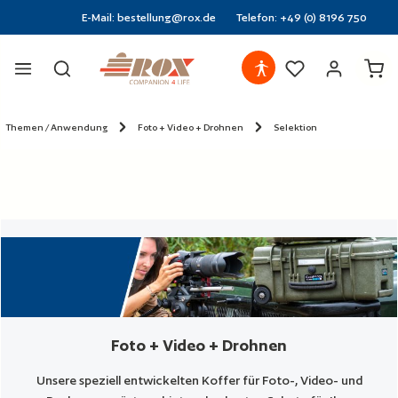
E-Mail: bestellung@rox.de
Telefon: +49 (0) 8196 750
halt springen
Ware
Themen / Anwendung
Foto + Video + Drohnen
Selektion
Foto + Video + Drohnen
Unsere speziell entwickelten Koffer für Foto-, Video- und