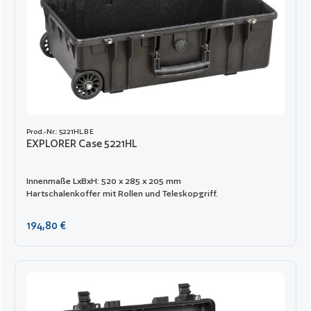
Prod.-Nr.: 5221HL.B E
EXPLORER Case 5221HL
Innenmaße LxBxH: 520 x 285 x 205 mm
Hartschalenkoffer mit Rollen und Teleskopgriff.
Regulärer Preis:
194,80 €