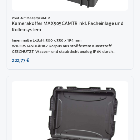
Prod.-Nr.: MAX505CAMTR
Kamerakoffer MAX505CAMTR inkl. Facheinlage und
Rollensystem
Innenmaße LxBxH: 500 x 350 x 194 mm
WIDERSTANDFÄHIG: Korpus aus stoßfestem Kunststoff.
GESCHÜTZT: Wasser- und staubdicht analog IP65 durch
umlaufende Gummi-Dichtung. KLIMABESTÄNDIG: Von -30°C bis
Regulärer Preis:
222,77 €
+90°C. FLUGTAUGLICH: Handventil zum Druckausgleich.
SICHER: Öse für Vorhängeschloss. PRAKTISCH: Breite Griffe
klappbar. GEWICHTIG: Die Tragfähigkeit dieser Baureihe liegt
bei ca. 20 kg Inhalt UMFANGREICH: Verstellbare Facheinlage für
Fotozubehör und Noppenschaum im Deckel.