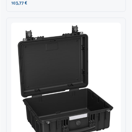
Regulärer Preis:
103,77 €