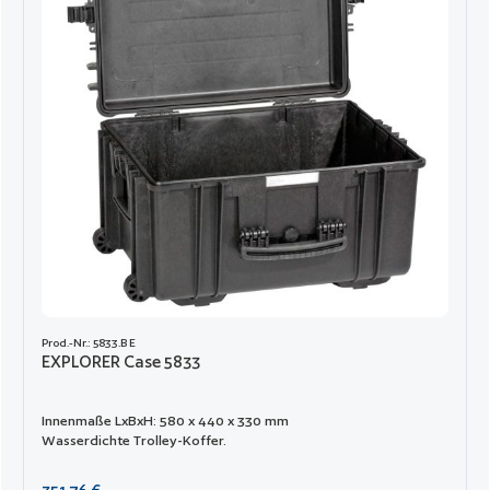
Prod.-Nr.: 5833.B E
EXPLORER Case 5833
Innenmaße LxBxH: 580 x 440 x 330 mm
Wasserdichte Trolley-Koffer.
Regulärer Preis: