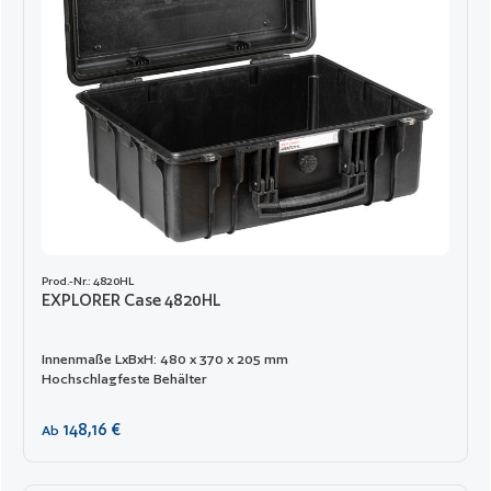
Prod.-Nr.: 4820HL
EXPLORER Case 4820HL
Innenmaße LxBxH: 480 x 370 x 205 mm
Hochschlagfeste Behälter
Regulärer Preis:
148,16 €
Ab