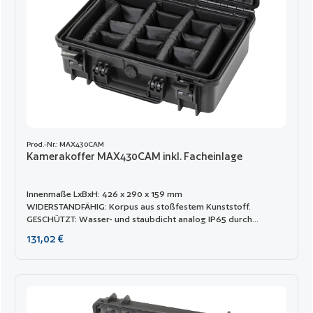
Prod.-Nr.: MAX430CAM
Kamerakoffer MAX430CAM inkl. Facheinlage
Innenmaße LxBxH: 426 x 290 x 159 mm
WIDERSTANDFÄHIG: Korpus aus stoßfestem Kunststoff.
GESCHÜTZT: Wasser- und staubdicht analog IP65 durch
umlaufende Gummi-Dichtung. KLIMABESTÄNDIG: Von -30°C bis
Regulärer Preis:
131,02 €
+90°C. FLUGTAUGLICH: Handventil zum Druckausgleich.
SICHER: Öse für Vorhängeschloss. PRAKTISCH: Breite Griffe
klappbar. BEQUEM: Gepolsteter Umhängeriemen GEWICHTIG:
Die Tragfähigkeit dieser Baureihe liegt bei ca. 20 kg Inhalt
UMFANGREICH: Verstellbare Facheinlage für Fotozubehör und
Noppenschaum im Deckel. OPTIONAL: Vorrichtung, um einen