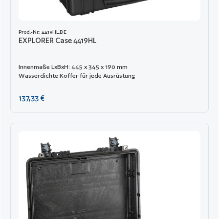
Prod.-Nr.: 4419HL.B E
EXPLORER Case 4419HL
Innenmaße LxBxH: 445 x 345 x 190 mm
Wasserdichte Koffer für jede Ausrüstung
Regulärer Preis:
137,33 €