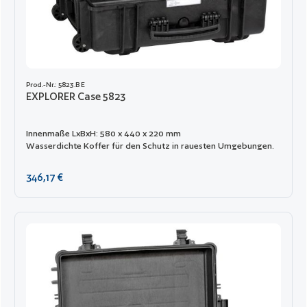
Prod.-Nr.: 5823.B E
EXPLORER Case 5823
Innenmaße LxBxH: 580 x 440 x 220 mm
Wasserdichte Koffer für den Schutz in rauesten Umgebungen.
Regulärer Preis:
346,17 €