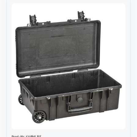
Prod.-Nr.: 5218HL.B E