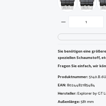
schwarz / mit 2 x AIBOX6.
schwarz / mi
Produkt Anzahl: Gib 
Sie benötigen eine größere 
speziellen Schaumstoff, et
Fragen Sie einfach, wir kön
Produktnummer:
5140.B.6
EAN:
8024482185484
Hersteller:
Explorer by GT L
Außenlänge:
581 mm