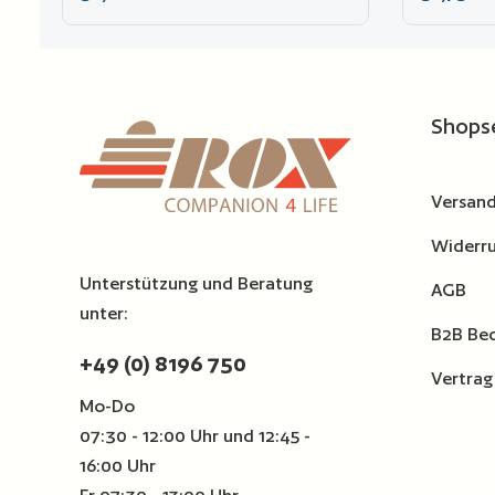
Modell 5140 eingesetzt werden.
Modell 514
Produkt Anzahl: Gib den ge
Zur Vergleichsliste hinzufügen
Zur Ver
Shops
Versand
Widerru
Unterstützung und Beratung
AGB
unter:
B2B Be
+49 (0) 8196 750
Vertrag
Mo-Do
07:30 - 12:00 Uhr und 12:45 -
16:00 Uhr