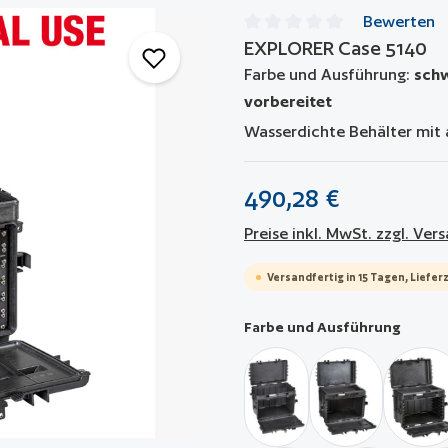
Bewerten
EXPLORER Case 5140
Durchschnittliche Bewertun
Farbe und Ausführung:
schw
vorbereitet
Wasserdichte Behälter mit 
490,28 €
Preise inkl. MwSt. zzgl. Ve
Versandfertig in 15 Tagen, Lieferz
auswä
Farbe und Ausführung
schwarz / komplett leer
schwarz / leer 
sch