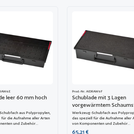
DRAW6.E
Prod.-Nr.: AIDRAW9.F
de leer 60 mm hoch
Schublade mit 3 Lagen
vorgewärmtem Schaums
95 mm hoch
chubfach aus Polypropylen,
Werkzeug-Schubfach aus Polyprop
l für die Aufnahme aller Arten
das speziell für die Aufnahme aller 
nenten und Zubehör
von Komponenten und Zubehör
wurde. Es kann leicht in das
entwickelt wurde. Es kann leicht in 
reis:
Regulärer Preis:
65,21 €