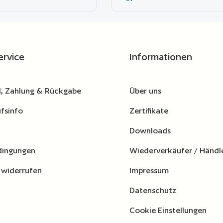
0 eingesetzt werden.
Modell 5140 eingesetzt werden.
wünschten Wert ein oder benutze die Schaltflä
Produkt Anzahl: Gib den gewünschten Wert
Produkt A
gleichsliste hinzufügen
Zur Vergleichsliste hinzufügen
ervice
Informationen
, Zahlung & Rückgabe
Über uns
fsinfo
Zertifikate
Downloads
dingungen
Wiederverkäufer / Händl
 widerrufen
Impressum
Datenschutz
Cookie Einstellungen