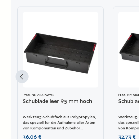
Produktgalerie überspringen
Prod.-Nr.: AIDRAW9.E
Prod.-Nr.: AI
Schublade leer 95 mm hoch
Schubla
Werkzeug-Schubfach aus Polypropylen,
Werkzeug-S
das speziell für die Aufnahme aller Arten
das speziel
von Komponenten und Zubehör
von Kompo
entwickelt wurde. Es kann leicht in das
entwickelt 
Regulärer Preis:
Regulärer P
36,06 €
32,73 €