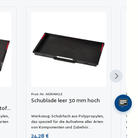
Prod.-Nr.: AIDRAW3.E
Prod.-N
Schublade leer 30 mm hoch
Schu
toff
Kalt
ylen,
Werkzeug-Schubfach aus Polypropylen,
Werkz
Arten
das speziell für die Aufnahme aller Arten
das sp
von Komponenten und Zubehör
von K
das
entwickelt wurde. Es kann leicht in das
entwic
Regulärer Preis:
Regulä
24,28 €
50,9