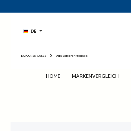
n
Zur Hauptnavigation springen
DE
EXPLORER CASES
Alle Explorer Modelle
HOME
MARKENVERGLEICH