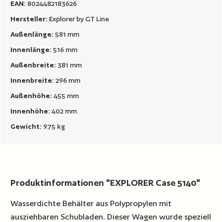
EAN:
8024482183626
Hersteller:
Explorer by GT Line
Außenlänge:
581 mm
Innenlänge:
516 mm
Außenbreite:
381 mm
Innenbreite:
296 mm
Außenhöhe:
455 mm
Innenhöhe:
402 mm
Gewicht:
9.75 kg
Produktinformationen "EXPLORER Case 5140"
Wasserdichte Behälter aus Polypropylen mit
ausziehbaren Schubladen. Dieser Wagen wurde speziell