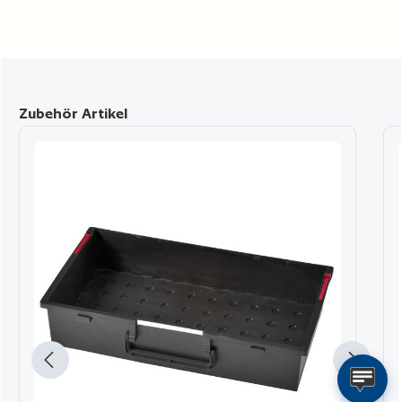
Produktgalerie überspringen
Zubehör Artikel