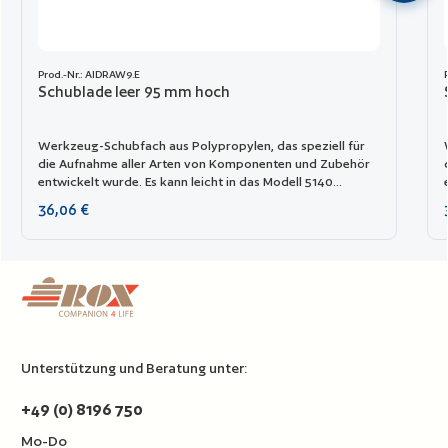
Prod.-Nr.: AIDRAW9.E
Schublade leer 95 mm hoch
Werkzeug-Schubfach aus Polypropylen, das speziell für
die Aufnahme aller Arten von Komponenten und Zubehör
entwickelt wurde. Es kann leicht in das Modell 5140
eingesetzt werden.
Regulärer Preis:
36,06 €
Unterstützung und Beratung unter:
+49 (0) 8196 750
Mo-Do