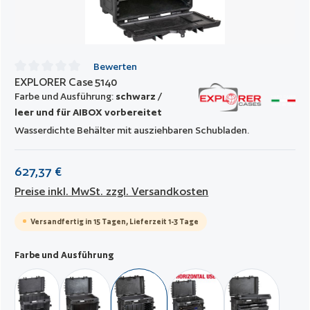
Bewerten
EXPLORER Case 5140
Durchschnittliche Bewertung von 0 von 5 Sternen
Farbe und Ausführung:
schwarz /
leer und für AIBOX vorbereitet
Wasserdichte Behälter mit ausziehbaren Schubladen.
627,37 €
Preise inkl. MwSt. zzgl. Versandkosten
Versandfertig in 15 Tagen, Lieferzeit 1-3 Tage
auswählen
Farbe und Ausführung