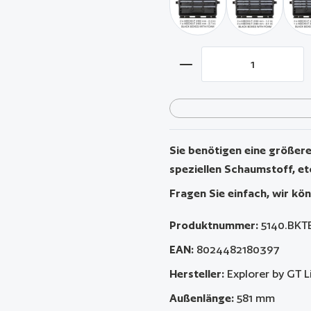
schwarz / mit 2 x AIBOX6.
schwarz / mi
Produkt Anzahl: Gib 
Sie benötigen eine größere 
speziellen Schaumstoff, et
Fragen Sie einfach, wir kön
Produktnummer:
5140.BKT
EAN:
8024482180397
Hersteller:
Explorer by GT L
Außenlänge:
581 mm