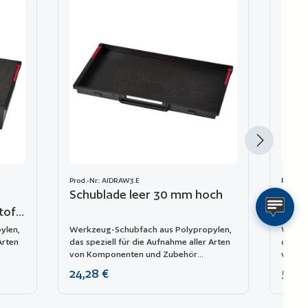
Prod.-Nr.: AIDRAW3.E
Prod.-N
Schublade leer 30 mm hoch
Schu
toff
Kalt
ylen,
Werkzeug-Schubfach aus Polypropylen,
Werkz
Arten
das speziell für die Aufnahme aller Arten
das sp
von Komponenten und Zubehör
von K
das
entwickelt wurde. Es kann leicht in das
entwic
Regulärer Preis:
Regulä
24,28 €
50,9
Modell 5140 eingesetzt werden.
Modell