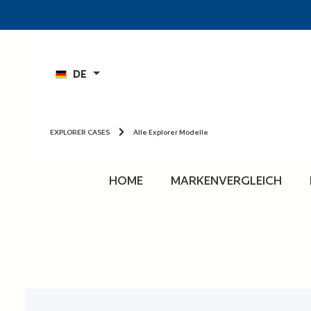
n
Zur Hauptnavigation springen
DE
EXPLORER CASES
Alle Explorer Modelle
HOME
MARKENVERGLEICH