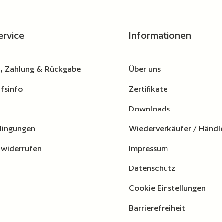
wünschten Wert ein oder benutze die Schaltflä
Produkt Anzahl: Gib den gewünschten Wert
Produkt A
gleichsliste hinzufügen
Zur Vergleichsliste hinzufügen
ervice
Informationen
, Zahlung & Rückgabe
Über uns
fsinfo
Zertifikate
Downloads
dingungen
Wiederverkäufer / Händl
 widerrufen
Impressum
Datenschutz
Cookie Einstellungen
Barrierefreiheit