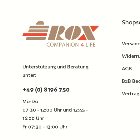
Produkt Anzahl: Gib den ge
Zur Vergleichsliste hinzufügen
Zur Ver
Shops
Versand
Widerru
Unterstützung und Beratung
AGB
unter:
B2B Be
+49 (0) 8196 750
Vertrag
Mo-Do
07:30 - 12:00 Uhr und 12:45 -
16:00 Uhr
Fr 07:30 - 13:00 Uhr