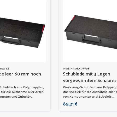
DRAW6.E
Prod.-Nr.: AIDRAW9.F
de leer 60 mm hoch
Schublade mit 3 Lagen
vorgewärmtem Schaums
95 mm hoch
chubfach aus Polypropylen,
Werkzeug-Schubfach aus Polyprop
l für die Aufnahme aller Arten
das speziell für die Aufnahme aller 
nenten und Zubehör
von Komponenten und Zubehör
wurde. Es kann leicht in das
entwickelt wurde. Es kann leicht in 
reis:
Regulärer Preis:
65,21 €
0 eingesetzt werden.
Modell 5140 eingesetzt werden.