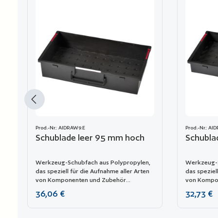
Prod.-Nr.: AIDRAW9.E
Prod.-Nr.: AI
Schublade leer 95 mm hoch
Schubla
Werkzeug-Schubfach aus Polypropylen,
Werkzeug-S
das speziell für die Aufnahme aller Arten
das speziel
von Komponenten und Zubehör
von Kompo
entwickelt wurde. Es kann leicht in das
entwickelt 
Regulärer Preis:
Regulärer P
36,06 €
32,73 €
Modell 5140 eingesetzt werden.
Modell 514