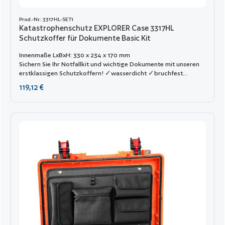
Prod.-Nr.: 3317HL-SET1
Katastrophenschutz EXPLORER Case 3317HL
Schutzkoffer für Dokumente Basic Kit
Innenmaße LxBxH: 330 x 234 x 170 mm
Sichern Sie Ihr Notfallkit und wichtige Dokumente mit unseren
erstklassigen Schutzkoffern! ✓wasserdicht ✓bruchfest
✓tragbar ✓Katastophenschutz
Regulärer Preis:
119,12 €