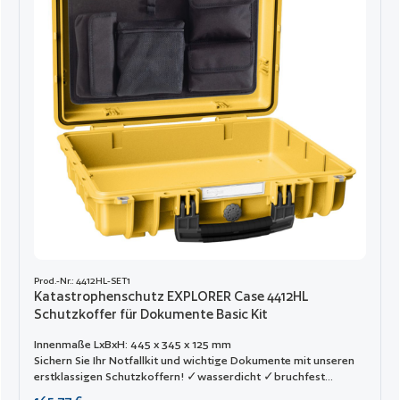
Prod.-Nr.: 4412HL-SET1
Katastrophenschutz EXPLORER Case 4412HL
Schutzkoffer für Dokumente Basic Kit
Innenmaße LxBxH: 445 x 345 x 125 mm
Sichern Sie Ihr Notfallkit und wichtige Dokumente mit unseren
erstklassigen Schutzkoffern! ✓wasserdicht ✓bruchfest
✓tragbar ✓Katastophenschutz
Regulärer Preis: