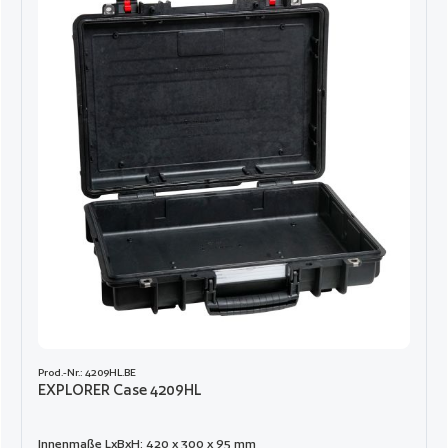
Prod.-Nr.: 4209HL.BE
EXPLORER Case 4209HL
Innenmaße LxBxH: 420 x 300 x 95 mm