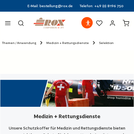
E-Mail: bestellung@rox.de
Telefon: +49 (0) 8196 750
halt springen
Ware
Themen / Anwendung
Medizin + Rettungsdienste
Selektion
Medizin + Rettungsdienste
Unsere Schutzkoffer für Medizin und Rettungsdienste bieten