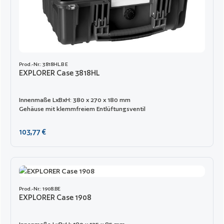
wasserdicht bleibt. Auf diesen MIL-Spec-Spritzgussteil Koffer
wird eine lebenslange Garantie gewährt. Im Inneren können die
Produkte mit gewürfeltem Schaumstoff oder individuellem
Schaumstoff gesichert werden, oder der Koffer kann leer
gekauft werden.
Prod.-Nr.: 3818HL.B E
EXPLORER Case 3818HL
Innenmaße LxBxH: 380 x 270 x 180 mm
Gehäuse mit klemmfreiem Entlüftungsventil
Regulärer Preis:
103,77 €
Prod.-Nr.: 1908.BE
EXPLORER Case 1908