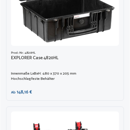
Prod.-Nr.: 4820HL
EXPLORER Case 4820HL
Innenmaße LxBxH: 480 x 370 x 205 mm
Hochschlagfeste Behälter
Regulärer Preis:
148,16 €
Ab