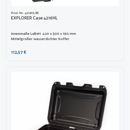
Prod.-Nr.: 4216HL.BE
EXPLORER Case 4216HL
Innenmaße LxBxH: 420 x 300 x 160 mm
Mittelgroßer wasserdichter Koffer
Regulärer Preis:
112,57 €