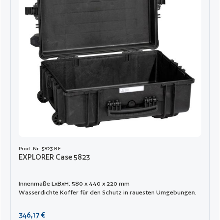
Prod.-Nr.: 5823.B E
EXPLORER Case 5823
Innenmaße LxBxH: 580 x 440 x 220 mm
Wasserdichte Koffer für den Schutz in rauesten Umgebungen.
Regulärer Preis:
346,17 €