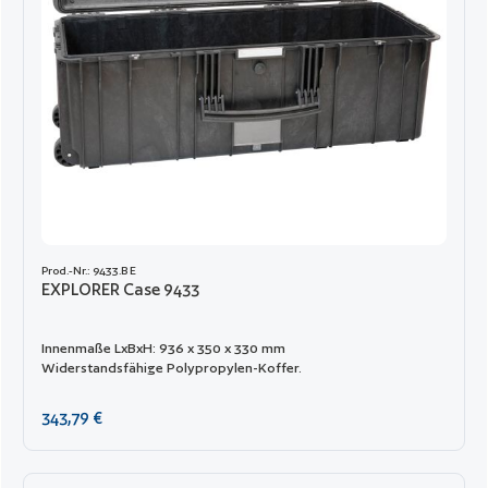
Prod.-Nr.: 9433.B E
EXPLORER Case 9433
Innenmaße LxBxH: 936 x 350 x 330 mm
Widerstandsfähige Polypropylen-Koffer.
Regulärer Preis:
343,79 €