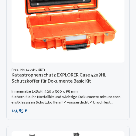
Prod.-Nr.: 4209HL-SET1
Katastrophenschutz EXPLORER Case 4209HL
Schutzkoffer für Dokumente Basic Kit
Innenmaße LxBxH: 420 x 300 x 95 mm
Sichern Sie Ihr Notfallkit und wichtige Dokumente mit unseren
erstklassigen Schutzkoffern! ✓wasserdicht ✓bruchfest
✓tragbar ✓Katastophenschutz
Regulärer Preis:
141,85 €