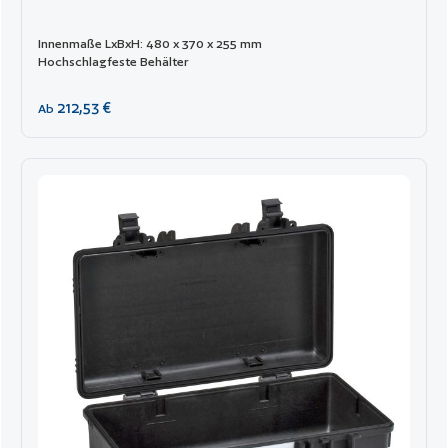
Innenmaße LxBxH: 480 x 370 x 255 mm
Hochschlagfeste Behälter
Regulärer Preis:
212,53 €
Ab