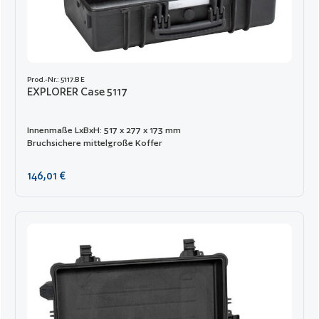
Prod.-Nr.: 5117.B E
EXPLORER Case 5117
Innenmaße LxBxH: 517 x 277 x 173 mm
Bruchsichere mittelgroße Koffer
Regulärer Preis:
146,01 €