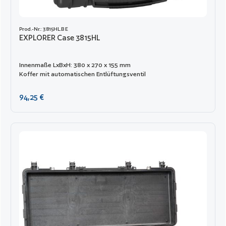
Prod.-Nr.: 3815HL.B E
EXPLORER Case 3815HL
Innenmaße LxBxH: 380 x 270 x 155 mm
Koffer mit automatischen Entlüftungsventil
Regulärer Preis:
94,25 €